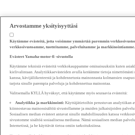
Arvostamme yksityisyyttäsi
Käytämme evästeitä, jotta voisimme ymmärtää paremmin verkkosivustomm
verkkosivustoamme, tuotteitamme, palveluitamme ja markkinointiamme.
Evästeet Yamaha-motor-fi -sivustolla
Käytämme teknisiä evästeitä verkkokauppamme ominaisuuksiin kuten asiakka
kielivalintaan. Analytiikkaevästeiden avulla keräämme tietoja nimettömästi
kanssa, kävijäliikenteestä ja kohdennetusta mainonnasta kolmansien osapuol
tarjota sinulle parempia palveluja ja kohdennettua mainontaa.
Valitsemalla KYLLÄ hyväksyt, että käytämme myös seuraavia evästeitä:
Analytiikka ja markkinointi:
Käyttäjätietoihin perustuvan analytiikan
kiinnostavaa mainossisältöä sivustollamme ja muiden julkaisijoiden palvelu
Sosiaalisen median evästeet antavat sinulle mahdollisuuden katsoa verkkosi
sivustomme sisältöä sosiaalisessa mediassa. Nämä sosiaalisen median palvelu
Internetissä, ja he käyttävät tietoa omiin tarkoituksiinsa.