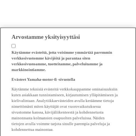
Arvostamme yksityisyyttäsi
Käytämme evästeitä, jotta voisimme ymmärtää paremmin
verkkosivustomme kävijöitä ja parantaa siten
verkkosivustoamme, tuotteitamme, palveluitamme ja
markkinointiamme.
Evästeet Yamaha-motor-fi -sivustolla
Käytämme teknisiä evästeitä verkkokauppamme ominaisuuksiin
kuten asiakkaan tunnistamiseen, kirjautumisen ylläpitämiseen ja
kielivalintaan. Analytiikkaevästeiden avulla keräämme tietoja
nimettömästi miten käyttäjät ovat vuorovaikutuksessa
sivustomme kanssa, kävijäliikenteestä ja kohdennetusta
mainonnasta kolmansien osapuolten palveluissa. Näiden
tietojen avulla voimme tarjota sinulle parempia palveluja ja
kohdennettua mainontaa.