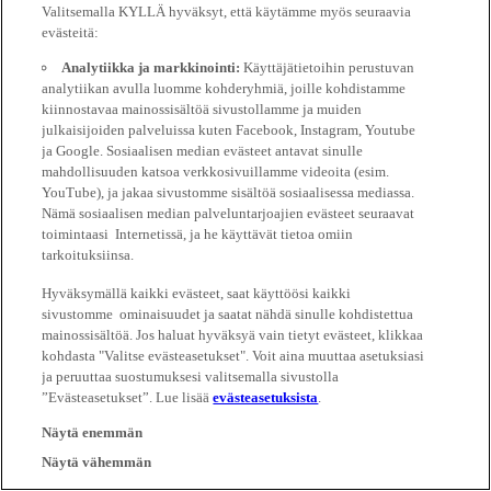
Valitsemalla KYLLÄ hyväksyt, että käytämme myös seuraavia
evästeitä:
Analytiikka ja markkinointi:
Käyttäjätietoihin perustuvan
analytiikan avulla luomme kohderyhmiä, joille kohdistamme
kiinnostavaa mainossisältöä sivustollamme ja muiden
julkaisijoiden palveluissa kuten Facebook, Instagram, Youtube
ja Google. Sosiaalisen median evästeet antavat sinulle
mahdollisuuden katsoa verkkosivuillamme videoita (esim.
YouTube), ja jakaa sivustomme sisältöä sosiaalisessa mediassa.
Nämä sosiaalisen median palveluntarjoajien evästeet seuraavat
toimintaasi Internetissä, ja he käyttävät tietoa omiin
tarkoituksiinsa.
Hyväksymällä kaikki evästeet, saat käyttöösi kaikki
sivustomme ominaisuudet ja saatat nähdä sinulle kohdistettua
mainossisältöä. Jos haluat hyväksyä vain tietyt evästeet, klikkaa
kohdasta "Valitse evästeasetukset". Voit aina muuttaa asetuksiasi
ja peruuttaa suostumuksesi valitsemalla sivustolla
”Evästeasetukset”. Lue lisää
evästeasetuksista
.
Näytä enemmän
Näytä vähemmän