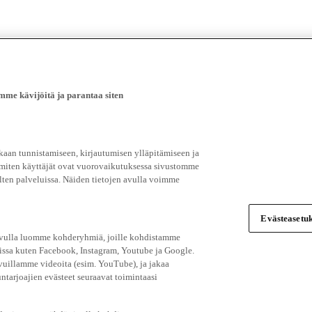
e kävijöitä ja parantaa siten
an tunnistamiseen, kirjautumisen ylläpitämiseen ja
 miten käyttäjät ovat vuorovaikutuksessa sivustomme
ten palveluissa. Näiden tietojen avulla voimme
Evästeasetuk
 avulla luomme kohderyhmiä, joille kohdistamme
issa kuten Facebook, Instagram, Youtube ja Google.
vuillamme videoita (esim. YouTube), ja jakaa
ntarjoajien evästeet seuraavat toimintaasi