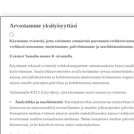
Arvostamme yksityisyyttäsi
Käytämme evästeitä, jotta voisimme ymmärtää paremmin verkkosivustomm
verkkosivustoamme, tuotteitamme, palveluitamme ja markkinointiamme.
Evästeet Yamaha-motor-fi -sivustolla
Käytämme teknisiä evästeitä verkkokauppamme ominaisuuksiin kuten asiakka
kielivalintaan. Analytiikkaevästeiden avulla keräämme tietoja nimettömästi
kanssa, kävijäliikenteestä ja kohdennetusta mainonnasta kolmansien osapuol
tarjota sinulle parempia palveluja ja kohdennettua mainontaa.
Valitsemalla KYLLÄ hyväksyt, että käytämme myös seuraavia evästeitä:
Analytiikka ja markkinointi:
Käyttäjätietoihin perustuvan analytiikan
kiinnostavaa mainossisältöä sivustollamme ja muiden julkaisijoiden palvelu
Sosiaalisen median evästeet antavat sinulle mahdollisuuden katsoa verkkosi
sivustomme sisältöä sosiaalisessa mediassa. Nämä sosiaalisen median palvelu
Internetissä, ja he käyttävät tietoa omiin tarkoituksiinsa.