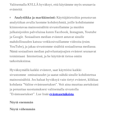
Valitsemalla KYLLÄ hyväksyt, että käytämme myös seuraavia
evästeitä:
Analytiikka ja markkinointi:
Käyttäjätietoihin perustuvan
analytiikan avulla luomme kohderyhmiä, joille kohdistamme
kiinnostavaa mainossisältöä sivustollamme ja muiden
julkaisijoiden palveluissa kuten Facebook, Instagram, Youtube
ja Google. Sosiaalisen median evästeet antavat sinulle
mahdollisuuden katsoa verkkosivuillamme videoita (esim.
YouTube), ja jakaa sivustomme sisältöä sosiaalisessa mediassa.
Nämä sosiaalisen median palveluntarjoajien evästeet seuraavat
toimintaasi Internetissä, ja he käyttävät tietoa omiin
tarkoituksiinsa.
Hyväksymällä kaikki evästeet, saat käyttöösi kaikki
sivustomme ominaisuudet ja saatat nähdä sinulle kohdistettua
mainossisältöä. Jos haluat hyväksyä vain tietyt evästeet, klikkaa
kohdasta "Valitse evästeasetukset". Voit aina muuttaa asetuksiasi
ja peruuttaa suostumuksesi valitsemalla sivustolla
”Evästeasetukset”. Lue lisää
evästeasetuksista
.
Näytä enemmän
Näytä vähemmän