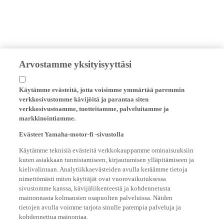
Arvostamme yksityisyyttäsi
Käytämme evästeitä, jotta voisimme ymmärtää paremmin
verkkosivustomme kävijöitä ja parantaa siten
verkkosivustoamme, tuotteitamme, palveluitamme ja
markkinointiamme.
Evästeet Yamaha-motor-fi -sivustolla
Käytämme teknisiä evästeitä verkkokauppamme ominaisuuksiin
kuten asiakkaan tunnistamiseen, kirjautumisen ylläpitämiseen ja
kielivalintaan. Analytiikkaevästeiden avulla keräämme tietoja
nimettömästi miten käyttäjät ovat vuorovaikutuksessa
sivustomme kanssa, kävijäliikenteestä ja kohdennetusta
mainonnasta kolmansien osapuolten palveluissa. Näiden
tietojen avulla voimme tarjota sinulle parempia palveluja ja
kohdennettua mainontaa.