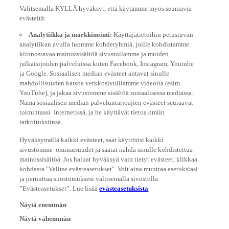
Valitsemalla KYLLÄ hyväksyt, että käytämme myös seuraavia
evästeitä:
Analytiikka ja markkinointi:
Käyttäjätietoihin perustuvan
analytiikan avulla luomme kohderyhmiä, joille kohdistamme
kiinnostavaa mainossisältöä sivustollamme ja muiden
julkaisijoiden palveluissa kuten Facebook, Instagram, Youtube
ja Google. Sosiaalisen median evästeet antavat sinulle
mahdollisuuden katsoa verkkosivuillamme videoita (esim.
YouTube), ja jakaa sivustomme sisältöä sosiaalisessa mediassa.
Nämä sosiaalisen median palveluntarjoajien evästeet seuraavat
toimintaasi Internetissä, ja he käyttävät tietoa omiin
tarkoituksiinsa.
Hyväksymällä kaikki evästeet, saat käyttöösi kaikki
sivustomme ominaisuudet ja saatat nähdä sinulle kohdistettua
mainossisältöä. Jos haluat hyväksyä vain tietyt evästeet, klikkaa
kohdasta "Valitse evästeasetukset". Voit aina muuttaa asetuksiasi
ja peruuttaa suostumuksesi valitsemalla sivustolla
”Evästeasetukset”. Lue lisää
evästeasetuksista
.
Näytä enemmän
Näytä vähemmän