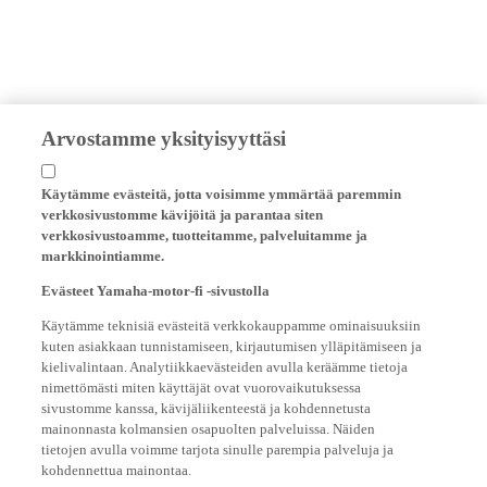
Arvostamme yksityisyyttäsi
Käytämme evästeitä, jotta voisimme ymmärtää paremmin
verkkosivustomme kävijöitä ja parantaa siten
verkkosivustoamme, tuotteitamme, palveluitamme ja
markkinointiamme.
Evästeet Yamaha-motor-fi -sivustolla
Käytämme teknisiä evästeitä verkkokauppamme ominaisuuksiin
kuten asiakkaan tunnistamiseen, kirjautumisen ylläpitämiseen ja
kielivalintaan. Analytiikkaevästeiden avulla keräämme tietoja
nimettömästi miten käyttäjät ovat vuorovaikutuksessa
sivustomme kanssa, kävijäliikenteestä ja kohdennetusta
mainonnasta kolmansien osapuolten palveluissa. Näiden
tietojen avulla voimme tarjota sinulle parempia palveluja ja
kohdennettua mainontaa.