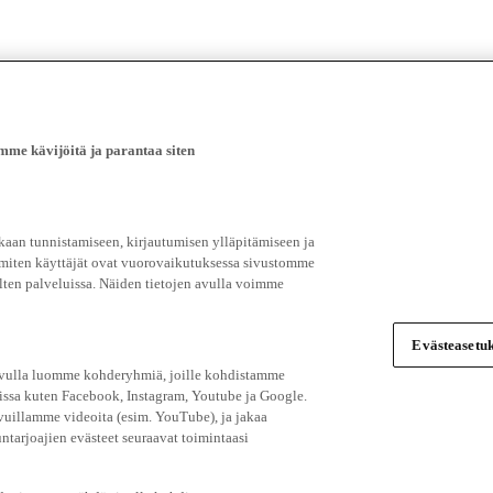
e kävijöitä ja parantaa siten
an tunnistamiseen, kirjautumisen ylläpitämiseen ja
 miten käyttäjät ovat vuorovaikutuksessa sivustomme
ten palveluissa. Näiden tietojen avulla voimme
Evästeasetuk
 avulla luomme kohderyhmiä, joille kohdistamme
issa kuten Facebook, Instagram, Youtube ja Google.
vuillamme videoita (esim. YouTube), ja jakaa
ntarjoajien evästeet seuraavat toimintaasi