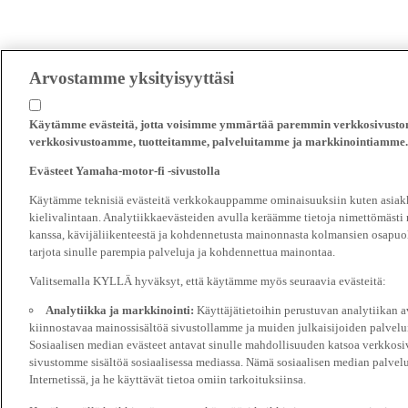
Arvostamme yksityisyyttäsi
Käytämme evästeitä, jotta voisimme ymmärtää paremmin verkkosivustomm
verkkosivustoamme, tuotteitamme, palveluitamme ja markkinointiamme.
Evästeet Yamaha-motor-fi -sivustolla
Käytämme teknisiä evästeitä verkkokauppamme ominaisuuksiin kuten asiakka
kielivalintaan. Analytiikkaevästeiden avulla keräämme tietoja nimettömästi
kanssa, kävijäliikenteestä ja kohdennetusta mainonnasta kolmansien osapuol
tarjota sinulle parempia palveluja ja kohdennettua mainontaa.
Valitsemalla KYLLÄ hyväksyt, että käytämme myös seuraavia evästeitä:
Analytiikka ja markkinointi:
Käyttäjätietoihin perustuvan analytiikan
kiinnostavaa mainossisältöä sivustollamme ja muiden julkaisijoiden palvelu
Sosiaalisen median evästeet antavat sinulle mahdollisuuden katsoa verkkosi
sivustomme sisältöä sosiaalisessa mediassa. Nämä sosiaalisen median palvelu
Internetissä, ja he käyttävät tietoa omiin tarkoituksiinsa.