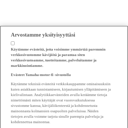
Arvostamme yksityisyyttäsi
Käytämme evästeitä, jotta voisimme ymmärtää paremmin
verkkosivustomme kävijöitä ja parantaa siten
verkkosivustoamme, tuotteitamme, palveluitamme ja
markkinointiamme.
Evästeet Yamaha-motor-fi -sivustolla
Käytämme teknisiä evästeitä verkkokauppamme ominaisuuksiin
kuten asiakkaan tunnistamiseen, kirjautumisen ylläpitämiseen ja
kielivalintaan. Analytiikkaevästeiden avulla keräämme tietoja
nimettömästi miten käyttäjät ovat vuorovaikutuksessa
sivustomme kanssa, kävijäliikenteestä ja kohdennetusta
mainonnasta kolmansien osapuolten palveluissa. Näiden
tietojen avulla voimme tarjota sinulle parempia palveluja ja
kohdennettua mainontaa.