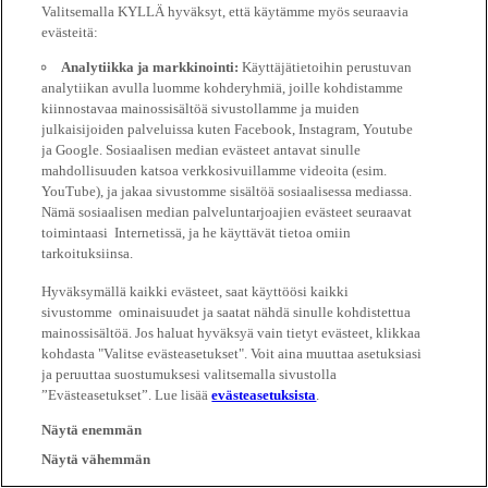
Valitsemalla KYLLÄ hyväksyt, että käytämme myös seuraavia
evästeitä:
Analytiikka ja markkinointi:
Käyttäjätietoihin perustuvan
analytiikan avulla luomme kohderyhmiä, joille kohdistamme
kiinnostavaa mainossisältöä sivustollamme ja muiden
julkaisijoiden palveluissa kuten Facebook, Instagram, Youtube
ja Google. Sosiaalisen median evästeet antavat sinulle
mahdollisuuden katsoa verkkosivuillamme videoita (esim.
YouTube), ja jakaa sivustomme sisältöä sosiaalisessa mediassa.
Nämä sosiaalisen median palveluntarjoajien evästeet seuraavat
toimintaasi Internetissä, ja he käyttävät tietoa omiin
tarkoituksiinsa.
Hyväksymällä kaikki evästeet, saat käyttöösi kaikki
sivustomme ominaisuudet ja saatat nähdä sinulle kohdistettua
mainossisältöä. Jos haluat hyväksyä vain tietyt evästeet, klikkaa
kohdasta "Valitse evästeasetukset". Voit aina muuttaa asetuksiasi
ja peruuttaa suostumuksesi valitsemalla sivustolla
”Evästeasetukset”. Lue lisää
evästeasetuksista
.
Näytä enemmän
Näytä vähemmän