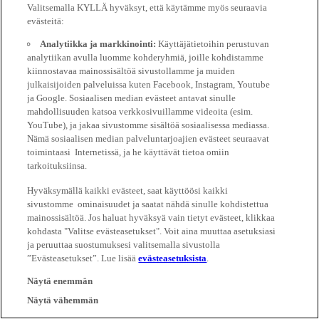
Valitsemalla KYLLÄ hyväksyt, että käytämme myös seuraavia
evästeitä:
Analytiikka ja markkinointi:
Käyttäjätietoihin perustuvan
analytiikan avulla luomme kohderyhmiä, joille kohdistamme
kiinnostavaa mainossisältöä sivustollamme ja muiden
julkaisijoiden palveluissa kuten Facebook, Instagram, Youtube
ja Google. Sosiaalisen median evästeet antavat sinulle
mahdollisuuden katsoa verkkosivuillamme videoita (esim.
YouTube), ja jakaa sivustomme sisältöä sosiaalisessa mediassa.
Nämä sosiaalisen median palveluntarjoajien evästeet seuraavat
toimintaasi Internetissä, ja he käyttävät tietoa omiin
tarkoituksiinsa.
Hyväksymällä kaikki evästeet, saat käyttöösi kaikki
sivustomme ominaisuudet ja saatat nähdä sinulle kohdistettua
mainossisältöä. Jos haluat hyväksyä vain tietyt evästeet, klikkaa
kohdasta "Valitse evästeasetukset". Voit aina muuttaa asetuksiasi
ja peruuttaa suostumuksesi valitsemalla sivustolla
”Evästeasetukset”. Lue lisää
evästeasetuksista
.
Näytä enemmän
Näytä vähemmän