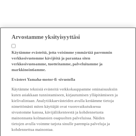
Arvostamme yksityisyyttäsi
Käytämme evästeitä, jotta voisimme ymmärtää paremmin
verkkosivustomme kävijöitä ja parantaa siten
verkkosivustoamme, tuotteitamme, palveluitamme ja
markkinointiamme.
Evästeet Yamaha-motor-fi -sivustolla
Käytämme teknisiä evästeitä verkkokauppamme ominaisuuksiin
kuten asiakkaan tunnistamiseen, kirjautumisen ylläpitämiseen ja
kielivalintaan. Analytiikkaevästeiden avulla keräämme tietoja
nimettömästi miten käyttäjät ovat vuorovaikutuksessa
sivustomme kanssa, kävijäliikenteestä ja kohdennetusta
mainonnasta kolmansien osapuolten palveluissa. Näiden
tietojen avulla voimme tarjota sinulle parempia palveluja ja
kohdennettua mainontaa.