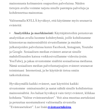
mainonnasta kolmansien osapuolten palveluissa. Näiden
tietojen avulla voimme tarjota sinulle parempia palveluja ja
kohdennettua mainontaa.
Valitsemalla KYLLÄ hyväksyt, että käytämme myös seuraavia
evästeitä:
Analytiikka ja markkinointi:
Käyttäjätietoihin perustuvan
analytiikan avulla luomme kohderyhmiä, joille kohdistamme
kiinnostavaa mainossisältöä sivustollamme ja muiden
julkaisijoiden palveluissa kuten Facebook, Instagram, Youtube
ja Google. Sosiaalisen median evästeet antavat sinulle
mahdollisuuden katsoa verkkosivuillamme videoita (esim.
YouTube), ja jakaa sivustomme sisältöä sosiaalisessa mediassa.
Nämä sosiaalisen median palveluntarjoajien evästeet seuraavat
toimintaasi Internetissä, ja he käyttävät tietoa omiin
tarkoituksiinsa.
Hyväksymällä kaikki evästeet, saat käyttöösi kaikki
sivustomme ominaisuudet ja saatat nähdä sinulle kohdistettua
mainossisältöä. Jos haluat hyväksyä vain tietyt evästeet, klikkaa
kohdasta "Valitse evästeasetukset". Voit aina muuttaa asetuksiasi
ja peruuttaa suostumuksesi valitsemalla sivustolla
”Evästeasetukset”. Lue lisää
evästeasetuksista
.