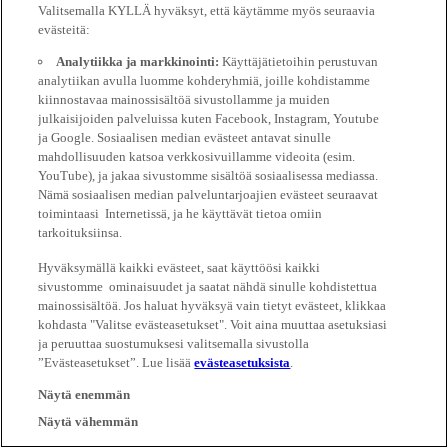
Valitsemalla KYLLÄ hyväksyt, että käytämme myös seuraavia
evästeitä:
Analytiikka ja markkinointi:
Käyttäjätietoihin perustuvan
analytiikan avulla luomme kohderyhmiä, joille kohdistamme
kiinnostavaa mainossisältöä sivustollamme ja muiden
julkaisijoiden palveluissa kuten Facebook, Instagram, Youtube
ja Google. Sosiaalisen median evästeet antavat sinulle
mahdollisuuden katsoa verkkosivuillamme videoita (esim.
YouTube), ja jakaa sivustomme sisältöä sosiaalisessa mediassa.
Nämä sosiaalisen median palveluntarjoajien evästeet seuraavat
toimintaasi Internetissä, ja he käyttävät tietoa omiin
tarkoituksiinsa.
Hyväksymällä kaikki evästeet, saat käyttöösi kaikki
sivustomme ominaisuudet ja saatat nähdä sinulle kohdistettua
mainossisältöä. Jos haluat hyväksyä vain tietyt evästeet, klikkaa
kohdasta "Valitse evästeasetukset". Voit aina muuttaa asetuksiasi
ja peruuttaa suostumuksesi valitsemalla sivustolla
”Evästeasetukset”. Lue lisää
evästeasetuksista
.
Näytä enemmän
Näytä vähemmän