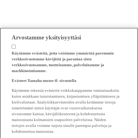
Arvostamme yksityisyyttäsi
Käytämme evästeitä, jotta voisimme ymmärtää paremmin
verkkosivustomme kävijöitä ja parantaa siten
verkkosivustoamme, tuotteitamme, palveluitamme ja
markkinointiamme.
Evästeet Yamaha-motor-fi -sivustolla
Käytämme teknisiä evästeitä verkkokauppamme ominaisuuksiin
kuten asiakkaan tunnistamiseen, kirjautumisen ylläpitämiseen ja
kielivalintaan. Analytiikkaevästeiden avulla keräämme tietoja
nimettömästi miten käyttäjät ovat vuorovaikutuksessa
sivustomme kanssa, kävijäliikenteestä ja kohdennetusta
mainonnasta kolmansien osapuolten palveluissa. Näiden
tietojen avulla voimme tarjota sinulle parempia palveluja ja
kohdennettua mainontaa.