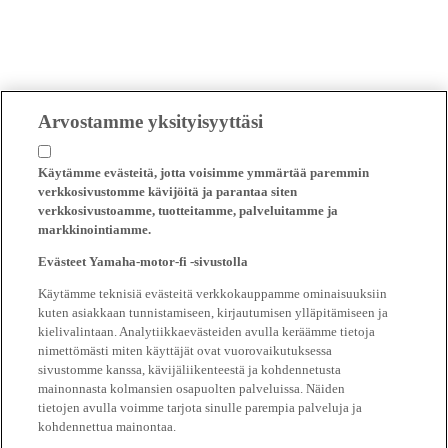
Arvostamme yksityisyyttäsi
Käytämme evästeitä, jotta voisimme ymmärtää paremmin
verkkosivustomme kävijöitä ja parantaa siten
verkkosivustoamme, tuotteitamme, palveluitamme ja
markkinointiamme.
Evästeet Yamaha-motor-fi -sivustolla
Käytämme teknisiä evästeitä verkkokauppamme ominaisuuksiin
kuten asiakkaan tunnistamiseen, kirjautumisen ylläpitämiseen ja
kielivalintaan. Analytiikkaevästeiden avulla keräämme tietoja
nimettömästi miten käyttäjät ovat vuorovaikutuksessa
sivustomme kanssa, kävijäliikenteestä ja kohdennetusta
mainonnasta kolmansien osapuolten palveluissa. Näiden
tietojen avulla voimme tarjota sinulle parempia palveluja ja
kohdennettua mainontaa.