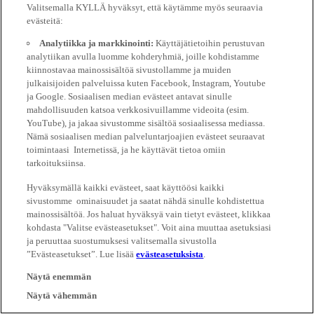
Valitsemalla KYLLÄ hyväksyt, että käytämme myös seuraavia
evästeitä:
Analytiikka ja markkinointi:
Käyttäjätietoihin perustuvan
analytiikan avulla luomme kohderyhmiä, joille kohdistamme
kiinnostavaa mainossisältöä sivustollamme ja muiden
julkaisijoiden palveluissa kuten Facebook, Instagram, Youtube
ja Google. Sosiaalisen median evästeet antavat sinulle
mahdollisuuden katsoa verkkosivuillamme videoita (esim.
YouTube), ja jakaa sivustomme sisältöä sosiaalisessa mediassa.
Nämä sosiaalisen median palveluntarjoajien evästeet seuraavat
toimintaasi Internetissä, ja he käyttävät tietoa omiin
tarkoituksiinsa.
Hyväksymällä kaikki evästeet, saat käyttöösi kaikki
sivustomme ominaisuudet ja saatat nähdä sinulle kohdistettua
mainossisältöä. Jos haluat hyväksyä vain tietyt evästeet, klikkaa
kohdasta "Valitse evästeasetukset". Voit aina muuttaa asetuksiasi
ja peruuttaa suostumuksesi valitsemalla sivustolla
”Evästeasetukset”. Lue lisää
evästeasetuksista
.
Näytä enemmän
Näytä vähemmän