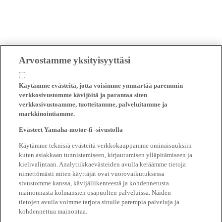
Arvostamme yksityisyyttäsi
Käytämme evästeitä, jotta voisimme ymmärtää paremmin
verkkosivustomme kävijöitä ja parantaa siten
verkkosivustoamme, tuotteitamme, palveluitamme ja
markkinointiamme.
Evästeet Yamaha-motor-fi -sivustolla
Käytämme teknisiä evästeitä verkkokauppamme ominaisuuksiin
kuten asiakkaan tunnistamiseen, kirjautumisen ylläpitämiseen ja
kielivalintaan. Analytiikkaevästeiden avulla keräämme tietoja
nimettömästi miten käyttäjät ovat vuorovaikutuksessa
sivustomme kanssa, kävijäliikenteestä ja kohdennetusta
mainonnasta kolmansien osapuolten palveluissa. Näiden
tietojen avulla voimme tarjota sinulle parempia palveluja ja
kohdennettua mainontaa.