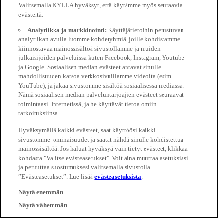
Valitsemalla KYLLÄ hyväksyt, että käytämme myös seuraavia
evästeitä:
Analytiikka ja markkinointi:
Käyttäjätietoihin perustuvan
analytiikan avulla luomme kohderyhmiä, joille kohdistamme
kiinnostavaa mainossisältöä sivustollamme ja muiden
julkaisijoiden palveluissa kuten Facebook, Instagram, Youtube
ja Google. Sosiaalisen median evästeet antavat sinulle
mahdollisuuden katsoa verkkosivuillamme videoita (esim.
YouTube), ja jakaa sivustomme sisältöä sosiaalisessa mediassa.
Nämä sosiaalisen median palveluntarjoajien evästeet seuraavat
toimintaasi Internetissä, ja he käyttävät tietoa omiin
tarkoituksiinsa.
Hyväksymällä kaikki evästeet, saat käyttöösi kaikki
sivustomme ominaisuudet ja saatat nähdä sinulle kohdistettua
mainossisältöä. Jos haluat hyväksyä vain tietyt evästeet, klikkaa
kohdasta "Valitse evästeasetukset". Voit aina muuttaa asetuksiasi
ja peruuttaa suostumuksesi valitsemalla sivustolla
”Evästeasetukset”. Lue lisää
evästeasetuksista
.
Näytä enemmän
Näytä vähemmän