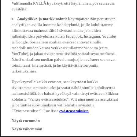
Valitsemalla KYLLÄ hyväksyt, että käytämme myös seuraavia
evästeitä:
Analytiikka ja markkinointi:
Käyttäjätietoihin perustuvan
analytiikan avulla luomme kohderyhmiä, joille kohdistamme
kiinnostavaa mainossisältöä sivustollamme ja muiden
julkaisijoiden palveluissa kuten Facebook, Instagram, Youtube
ja Google. Sosiaalisen median evästeet antavat sinulle
mahdollisuuden katsoa verkkosivuillamme videoita (esim.
YouTube), ja jakaa sivustomme sisältöä sosiaalisessa mediassa.
Nämä sosiaalisen median palveluntarjoajien evästeet seuraavat
toimintaasi Internetissä, ja he käyttävät tietoa omiin
tarkoituksiinsa.
Hyväksymällä kaikki evästeet, saat käyttöösi kaikki
sivustomme ominaisuudet ja saatat nähdä sinulle kohdistettua
mainossisältöä. Jos haluat hyväksyä vain tietyt evästeet, klikkaa
kohdasta "Valitse evästeasetukset". Voit aina muuttaa asetuksiasi
ja peruuttaa suostumuksesi valitsemalla sivustolla
”Evästeasetukset”. Lue lisää
evästeasetuksista
.
Näytä enemmän
Näytä vähemmän