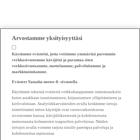
Arvostamme yksityisyyttäsi
Käytämme evästeitä, jotta voisimme ymmärtää paremmin
verkkosivustomme kävijöitä ja parantaa siten
verkkosivustoamme, tuotteitamme, palveluitamme ja
markkinointiamme.
Evästeet Yamaha-motor-fi -sivustolla
Käytämme teknisiä evästeitä verkkokauppamme ominaisuuksiin
kuten asiakkaan tunnistamiseen, kirjautumisen ylläpitämiseen ja
kielivalintaan. Analytiikkaevästeiden avulla keräämme tietoja
nimettömästi miten käyttäjät ovat vuorovaikutuksessa
sivustomme kanssa, kävijäliikenteestä ja kohdennetusta
mainonnasta kolmansien osapuolten palveluissa. Näiden
tietojen avulla voimme tarjota sinulle parempia palveluja ja
kohdennettua mainontaa.