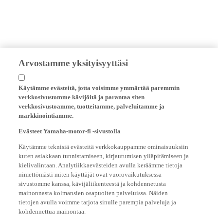
Arvostamme yksityisyyttäsi
Käytämme evästeitä, jotta voisimme ymmärtää paremmin
verkkosivustomme kävijöitä ja parantaa siten
verkkosivustoamme, tuotteitamme, palveluitamme ja
markkinointiamme.
Evästeet Yamaha-motor-fi -sivustolla
Käytämme teknisiä evästeitä verkkokauppamme ominaisuuksiin
kuten asiakkaan tunnistamiseen, kirjautumisen ylläpitämiseen ja
kielivalintaan. Analytiikkaevästeiden avulla keräämme tietoja
nimettömästi miten käyttäjät ovat vuorovaikutuksessa
sivustomme kanssa, kävijäliikenteestä ja kohdennetusta
mainonnasta kolmansien osapuolten palveluissa. Näiden
tietojen avulla voimme tarjota sinulle parempia palveluja ja
kohdennettua mainontaa.