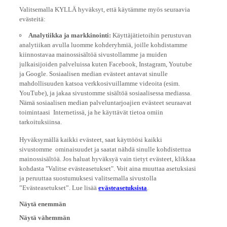
Valitsemalla KYLLÄ hyväksyt, että käytämme myös seuraavia
evästeitä:
Analytiikka ja markkinointi:
Käyttäjätietoihin perustuvan
analytiikan avulla luomme kohderyhmiä, joille kohdistamme
kiinnostavaa mainossisältöä sivustollamme ja muiden
julkaisijoiden palveluissa kuten Facebook, Instagram, Youtube
ja Google. Sosiaalisen median evästeet antavat sinulle
mahdollisuuden katsoa verkkosivuillamme videoita (esim.
YouTube), ja jakaa sivustomme sisältöä sosiaalisessa mediassa.
Nämä sosiaalisen median palveluntarjoajien evästeet seuraavat
toimintaasi Internetissä, ja he käyttävät tietoa omiin
tarkoituksiinsa.
Hyväksymällä kaikki evästeet, saat käyttöösi kaikki
sivustomme ominaisuudet ja saatat nähdä sinulle kohdistettua
mainossisältöä. Jos haluat hyväksyä vain tietyt evästeet, klikkaa
kohdasta "Valitse evästeasetukset". Voit aina muuttaa asetuksiasi
ja peruuttaa suostumuksesi valitsemalla sivustolla
”Evästeasetukset”. Lue lisää
evästeasetuksista
.
Näytä enemmän
Näytä vähemmän