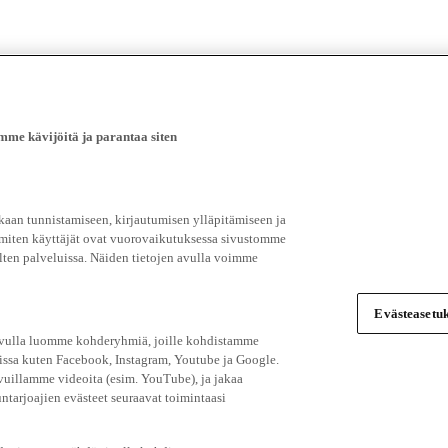
e kävijöitä ja parantaa siten
an tunnistamiseen, kirjautumisen ylläpitämiseen ja
 miten käyttäjät ovat vuorovaikutuksessa sivustomme
ten palveluissa. Näiden tietojen avulla voimme
Evästeasetuk
 avulla luomme kohderyhmiä, joille kohdistamme
issa kuten Facebook, Instagram, Youtube ja Google.
vuillamme videoita (esim. YouTube), ja jakaa
ntarjoajien evästeet seuraavat toimintaasi