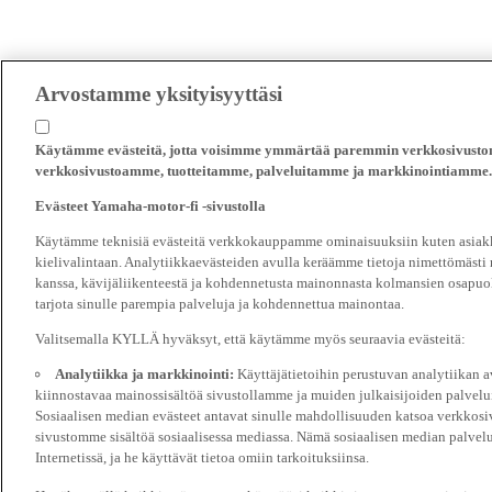
Arvostamme yksityisyyttäsi
Käytämme evästeitä, jotta voisimme ymmärtää paremmin verkkosivustomm
verkkosivustoamme, tuotteitamme, palveluitamme ja markkinointiamme.
Evästeet Yamaha-motor-fi -sivustolla
Käytämme teknisiä evästeitä verkkokauppamme ominaisuuksiin kuten asiakka
kielivalintaan. Analytiikkaevästeiden avulla keräämme tietoja nimettömästi
kanssa, kävijäliikenteestä ja kohdennetusta mainonnasta kolmansien osapuol
tarjota sinulle parempia palveluja ja kohdennettua mainontaa.
Valitsemalla KYLLÄ hyväksyt, että käytämme myös seuraavia evästeitä:
Analytiikka ja markkinointi:
Käyttäjätietoihin perustuvan analytiikan
kiinnostavaa mainossisältöä sivustollamme ja muiden julkaisijoiden palvelu
Sosiaalisen median evästeet antavat sinulle mahdollisuuden katsoa verkkosi
sivustomme sisältöä sosiaalisessa mediassa. Nämä sosiaalisen median palvelu
Internetissä, ja he käyttävät tietoa omiin tarkoituksiinsa.