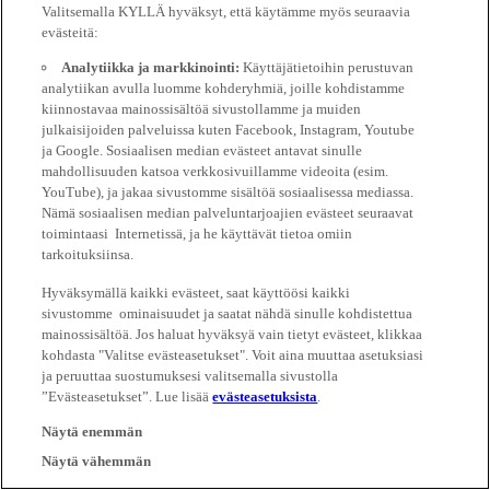
Valitsemalla KYLLÄ hyväksyt, että käytämme myös seuraavia
evästeitä:
Analytiikka ja markkinointi:
Käyttäjätietoihin perustuvan
analytiikan avulla luomme kohderyhmiä, joille kohdistamme
kiinnostavaa mainossisältöä sivustollamme ja muiden
julkaisijoiden palveluissa kuten Facebook, Instagram, Youtube
ja Google. Sosiaalisen median evästeet antavat sinulle
mahdollisuuden katsoa verkkosivuillamme videoita (esim.
YouTube), ja jakaa sivustomme sisältöä sosiaalisessa mediassa.
Nämä sosiaalisen median palveluntarjoajien evästeet seuraavat
toimintaasi Internetissä, ja he käyttävät tietoa omiin
tarkoituksiinsa.
Hyväksymällä kaikki evästeet, saat käyttöösi kaikki
sivustomme ominaisuudet ja saatat nähdä sinulle kohdistettua
mainossisältöä. Jos haluat hyväksyä vain tietyt evästeet, klikkaa
kohdasta "Valitse evästeasetukset". Voit aina muuttaa asetuksiasi
ja peruuttaa suostumuksesi valitsemalla sivustolla
”Evästeasetukset”. Lue lisää
evästeasetuksista
.
Näytä enemmän
Näytä vähemmän