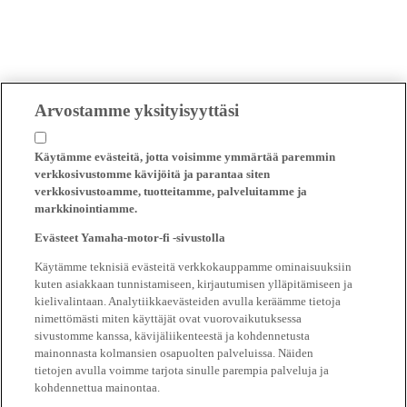
Arvostamme yksityisyyttäsi
Käytämme evästeitä, jotta voisimme ymmärtää paremmin
verkkosivustomme kävijöitä ja parantaa siten
verkkosivustoamme, tuotteitamme, palveluitamme ja
markkinointiamme.
Evästeet Yamaha-motor-fi -sivustolla
Käytämme teknisiä evästeitä verkkokauppamme ominaisuuksiin
kuten asiakkaan tunnistamiseen, kirjautumisen ylläpitämiseen ja
kielivalintaan. Analytiikkaevästeiden avulla keräämme tietoja
nimettömästi miten käyttäjät ovat vuorovaikutuksessa
sivustomme kanssa, kävijäliikenteestä ja kohdennetusta
mainonnasta kolmansien osapuolten palveluissa. Näiden
tietojen avulla voimme tarjota sinulle parempia palveluja ja
kohdennettua mainontaa.