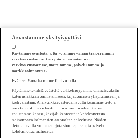
Arvostamme yksityisyyttäsi
Käytämme evästeitä, jotta voisimme ymmärtää paremmin
verkkosivustomme kävijöitä ja parantaa siten
verkkosivustoamme, tuotteitamme, palveluitamme ja
markkinointiamme.
Evästeet Yamaha-motor-fi -sivustolla
Käytämme teknisiä evästeitä verkkokauppamme ominaisuuksiin
kuten asiakkaan tunnistamiseen, kirjautumisen ylläpitämiseen ja
kielivalintaan. Analytiikkaevästeiden avulla keräämme tietoja
nimettömästi miten käyttäjät ovat vuorovaikutuksessa
sivustomme kanssa, kävijäliikenteestä ja kohdennetusta
mainonnasta kolmansien osapuolten palveluissa. Näiden
tietojen avulla voimme tarjota sinulle parempia palveluja ja
kohdennettua mainontaa.