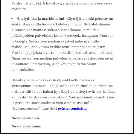
Valitsemalla KYLLÄ hyväksyt, että käytämme myös seuraavia
evästeitä:
Analytiikka ja markkinointi:
Käyttäjätietoihin perustuvan
analytiikan avulla luomme kohderyhmiä, joille kohdistamme
kiinnostavaa mainossisältöä sivustollamme ja muiden
julkaisijoiden palveluissa kuten Facebook, Instagram, Youtube
ja Google. Sosiaalisen median evästeet antavat sinulle
mahdollisuuden katsoa verkkosivuillamme videoita (esim.
YouTube), ja jakaa sivustomme sisältöä sosiaalisessa mediassa.
Nämä sosiaalisen median palveluntarjoajien evästeet seuraavat
toimintaasi Internetissä, ja he käyttävät tietoa omiin
tarkoituksiinsa.
Hyväksymällä kaikki evästeet, saat käyttöösi kaikki
sivustomme ominaisuudet ja saatat nähdä sinulle kohdistettua
mainossisältöä. Jos haluat hyväksyä vain tietyt evästeet, klikkaa
kohdasta "Valitse evästeasetukset". Voit aina muuttaa asetuksiasi
ja peruuttaa suostumuksesi valitsemalla sivustolla
”Evästeasetukset”. Lue lisää
evästeasetuksista
.
Näytä enemmän
Näytä vähemmän