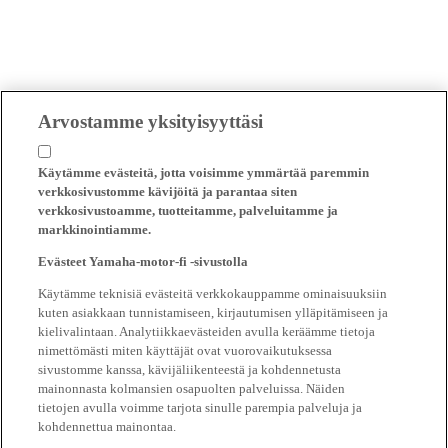
Arvostamme yksityisyyttäsi
Käytämme evästeitä, jotta voisimme ymmärtää paremmin
verkkosivustomme kävijöitä ja parantaa siten
verkkosivustoamme, tuotteitamme, palveluitamme ja
markkinointiamme.
Evästeet Yamaha-motor-fi -sivustolla
Käytämme teknisiä evästeitä verkkokauppamme ominaisuuksiin
kuten asiakkaan tunnistamiseen, kirjautumisen ylläpitämiseen ja
kielivalintaan. Analytiikkaevästeiden avulla keräämme tietoja
nimettömästi miten käyttäjät ovat vuorovaikutuksessa
sivustomme kanssa, kävijäliikenteestä ja kohdennetusta
mainonnasta kolmansien osapuolten palveluissa. Näiden
tietojen avulla voimme tarjota sinulle parempia palveluja ja
kohdennettua mainontaa.