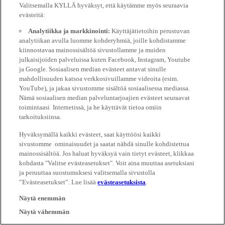
Valitsemalla KYLLÄ hyväksyt, että käytämme myös seuraavia
evästeitä:
Analytiikka ja markkinointi:
Käyttäjätietoihin perustuvan
analytiikan avulla luomme kohderyhmiä, joille kohdistamme
kiinnostavaa mainossisältöä sivustollamme ja muiden
julkaisijoiden palveluissa kuten Facebook, Instagram, Youtube
ja Google. Sosiaalisen median evästeet antavat sinulle
mahdollisuuden katsoa verkkosivuillamme videoita (esim.
YouTube), ja jakaa sivustomme sisältöä sosiaalisessa mediassa.
Nämä sosiaalisen median palveluntarjoajien evästeet seuraavat
toimintaasi Internetissä, ja he käyttävät tietoa omiin
tarkoituksiinsa.
Hyväksymällä kaikki evästeet, saat käyttöösi kaikki
sivustomme ominaisuudet ja saatat nähdä sinulle kohdistettua
mainossisältöä. Jos haluat hyväksyä vain tietyt evästeet, klikkaa
kohdasta "Valitse evästeasetukset". Voit aina muuttaa asetuksiasi
ja peruuttaa suostumuksesi valitsemalla sivustolla
”Evästeasetukset”. Lue lisää
evästeasetuksista
.
Näytä enemmän
Näytä vähemmän