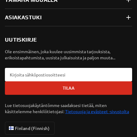
ASIAKASTUKI
UUTISKIRJE
Ole ensimmäinen, joka kuulee uusimmista tarjouksista,
erikoistapahtumista, uusista julkaisuista ja paljon muuta...
TILAA
Lue tietosuojakäytäntömme saadaksesi tietää, miten
käsittelemme henkilötietojasi:
Tietosuoja ja evästeet -sivustolta
Finland (Finnish)