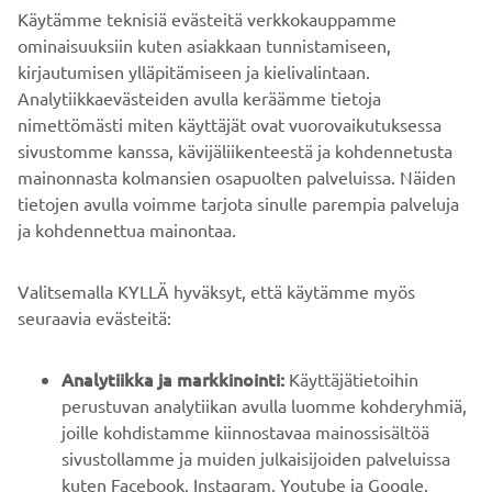
clearance
Käytämme teknisiä evästeitä verkkokauppamme
ominaisuuksiin kuten asiakkaan tunnistamiseen,
Curb
kirjautumisen ylläpitämiseen ja kielivalintaan.
215 kg
weight
Analytiikkaevästeiden avulla keräämme tietoja
nimettömästi miten käyttäjät ovat vuorovaikutuksessa
sivustomme kanssa, kävijäliikenteestä ja kohdennetusta
mainonnasta kolmansien osapuolten palveluissa. Näiden
tietojen avulla voimme tarjota sinulle parempia palveluja
ja kohdennettua mainontaa.
YRITYS
Valitsemalla KYLLÄ hyväksyt, että käytämme myös
B2B
seuraavia evästeitä:
YAMAHA MUUALLA
Analytiikka ja markkinointi:
Käyttäjätietoihin
perustuvan analytiikan avulla luomme kohderyhmiä,
joille kohdistamme kiinnostavaa mainossisältöä
ASIAKASTUKI
sivustollamme ja muiden julkaisijoiden palveluissa
kuten Facebook, Instagram, Youtube ja Google.