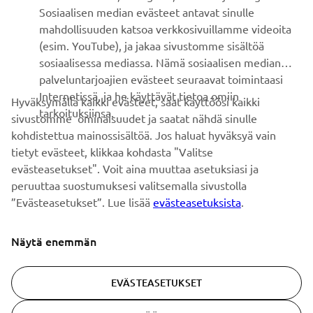
Sosiaalisen median evästeet antavat sinulle
UUTISKIRJE
mahdollisuuden katsoa verkkosivuillamme videoita
Ole ensimmäinen, joka kuulee uusimmista tarjouksista,
(esim. YouTube), ja jakaa sivustomme sisältöä
erikoistapahtumista, uusista julkaisuista ja paljon muuta...
sosiaalisessa mediassa. Nämä sosiaalisen median
palveluntarjoajien evästeet seuraavat toimintaasi
Internetissä, ja he käyttävät tietoa omiin
Hyväksymällä kaikki evästeet, saat käyttöösi kaikki
tarkoituksiinsa.
sivustomme ominaisuudet ja saatat nähdä sinulle
TILAA
kohdistettua mainossisältöä. Jos haluat hyväksyä vain
tietyt evästeet, klikkaa kohdasta "Valitse
Lue tietosuojakäytäntömme saadaksesi tietää, miten
evästeasetukset". Voit aina muuttaa asetuksiasi ja
käsittelemme henkilötietojasi:
Tietosuoja ja evästeet -sivustolta
peruuttaa suostumuksesi valitsemalla sivustolla
”Evästeasetukset”. Lue lisää
evästeasetuksista
.
Finland (Finnish)
Näytä enemmän
EVÄSTEASETUKSET
© Copyright - 2026 Yamaha Motor Europe N.V. - All Rights