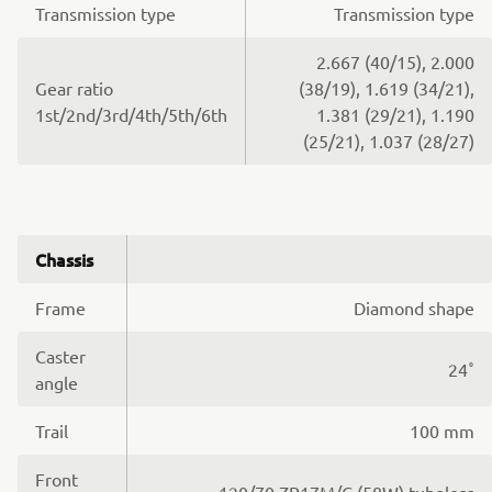
Transmission type
Transmission type
2.667 (40/15), 2.000
Gear ratio
(38/19), 1.619 (34/21),
1st/2nd/3rd/4th/5th/6th
1.381 (29/21), 1.190
(25/21), 1.037 (28/27)
Chassis
Frame
Diamond shape
Caster
24˚
angle
Trail
100 mm
Front
120/70 ZR17M/C (58W) tubeless