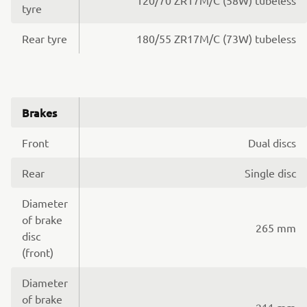
tyre
Rear tyre
180/55 ZR17M/C (73W) tubeless
Brakes
Front
Dual discs
Rear
Single disc
Diameter
of brake
265 mm
disc
(front)
Diameter
of brake
211 mm