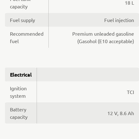
18 L
capacity
Fuel supply
Fuel injection
Recommended
Premium unleaded gasoline
fuel
(Gasohol (E10 acceptable)
Electrical
Ignition
TCI
system
Battery
12 V, 8.6 Ah
capacity