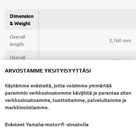
Dimension
& Weight
Overall
2,160 mm
length
Overall
950 mm
width
ARVOSTAMME YKSITYISYYTTÄSI
Overall
1,495 / 1,525 mm
height
Käytämme evästeitä, jotta voisimme ymmärtää
paremmin verkkosivustomme kävijöitä ja parantaa siten
Seat
verkkosivustoamme, tuotteitamme, palveluitamme ja
845 / 860 mm
height
markkinointiamme.
Wheelbase
1,530 mm
Evästeet Yamaha-motor-fi -sivustolla
Ground
135 mm