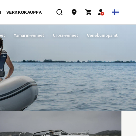
I
VERKKOKAUPPA
eet
Yamarin-veneet
Cross-veneet
Venekumppanit