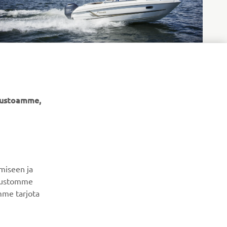
Yamarin-veneet
LUE LISÄÄ
ivustoamme,
miseen ja
UUTISKIRJE
ivustomme
mme tarjota
Ole ensimmäinen, joka kuulee uusimmista tarjouksista,
erikoistapahtumista, uusista julkaisuista ja paljon muuta...