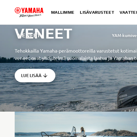
MALLIMME
LISÄVARUSTEET
VAATTE
VENEET
VENEET
YAM-kumive
Tehokkailla Yamaha-perämoottoreilla varustetut kotim
veneet ovat yhdistelmä suomalaista laatua ja Yamahan t
LUE LISÄÄ