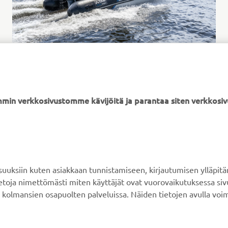
YAM-kumiveneet
LUE LISÄÄ
min verkkosivustomme kävijöitä ja parantaa siten verkkos
ksiin kuten asiakkaan tunnistamiseen, kirjautumisen ylläpitä
YAMAHA MUUALLA
ASIAKASTUKI
tietoja nimettömästi miten käyttäjät ovat vuorovaikutuksessa s
 kolmansien osapuolten palveluissa. Näiden tietojen avulla voi
MyYamaha
Verkkokaupan tuki
Yamaha Music
Varaosaluettelo