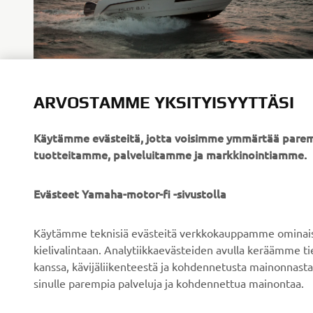
Finnmaster- ja Husky-veneet
ARVOSTAMME YKSITYISYYTTÄSI
LUE LISÄÄ
Käytämme evästeitä, jotta voisimme ymmärtää parem
tuotteitamme, palveluitamme ja markkinointiamme.
Evästeet Yamaha-motor-fi -sivustolla
Käytämme teknisiä evästeitä verkkokauppamme ominaisuu
YRITYS
B2B
kielivalintaan. Analytiikkaevästeiden avulla keräämme 
kanssa, kävijäliikenteestä ja kohdennetusta mainonnasta
Tietoa meistä
Sähköpyöräjärjestelmät
sinulle parempia palveluja ja kohdennettua mainontaa.
Uutiset
Viranomaiset