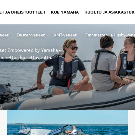
ET JA OHEISTUOTTEET
KOE YAMAHA
HUOLTO JA ASIAKASTUK
neet
Buster-veneet
AMT-veneet
Finnmaster- ja Husky-ven
aiset Empowered by Yamaha -
unnettua luotettavuutta.