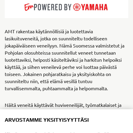
AMT rakentaa käytännöllisiä ja luotettavia
lasikuituveneitä, jotka on suunniteltu todelliseen
jokapäiväiseen veneilyyn. Nämä Suomessa valmistetut ja
Pohjolan olosuhteissa suunnitellut veneet tunnetaan
luotettaviksi, helposti käsiteltäviksi ja harkitun helpoiksi
käyttää, ja siihen veneilevä perhe voi luottaa päivästä
toiseen. Jokainen pohjaratkaisu ja yksityiskohta on
suunniteltu niin, että elämä vesillä tuntuu
turvallisemmalta, puhtaammalta ja helpommalta.
Näitä veneitä käyttävät huviveneilijät, työmatkalaiset ja
viikonloppuretkeilijät, AMT valmistaa sarjaa bow rider -
monikäyttöveneitä, day cruiser -veneitä ja järville,
ARVOSTAMME YKSITYISYYTTÄSI
saaristoihin ja suojaisille rannikoille sopivia keskikatteita.