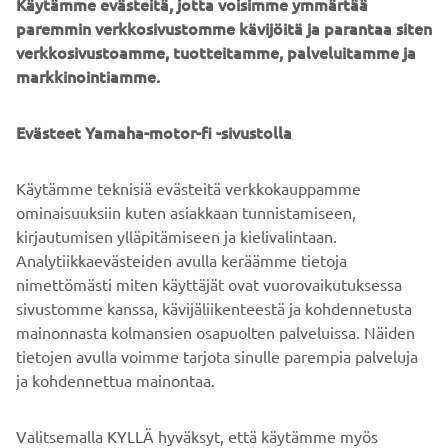
Niissä keskitytään tehokkaaseen suorituskykyyn, hyvään
Käytämme evästeitä, jotta voisimme ymmärtää
merikelpoisuuteen ja omistajaa vähän rasittavaan
paremmin verkkosivustomme kävijöitä ja parantaa siten
huoltoon. Siksi AMT-vene on luotettava valinta
verkkosivustoamme, tuotteitamme, palveluitamme ja
veneilijöille, jotka arvostavat selväpiirteitä mukavuutta.
markkinointiamme.
Evästeet Yamaha-motor-fi -sivustolla
Käytämme teknisiä evästeitä verkkokauppamme
1
/
10
ominaisuuksiin kuten asiakkaan tunnistamiseen,
kirjautumisen ylläpitämiseen ja kielivalintaan.
VIRALLINEN AMT-VERKKOSIVUSTO
Analytiikkaevästeiden avulla keräämme tietoja
nimettömästi miten käyttäjät ovat vuorovaikutuksessa
sivustomme kanssa, kävijäliikenteestä ja kohdennetusta
mainonnasta kolmansien osapuolten palveluissa. Näiden
tietojen avulla voimme tarjota sinulle parempia palveluja
ja kohdennettua mainontaa.
YRITYS
Valitsemalla KYLLÄ hyväksyt, että käytämme myös