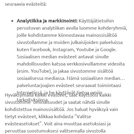
B2B
seuraavia evästeitä:
YAMAHA MUUALLA
Analytiikka ja markkinointi:
Käyttäjätietoihin
perustuvan analytiikan avulla luomme kohderyhmiä,
joille kohdistamme kiinnostavaa mainossisältöä
ASIAKASTUKI
sivustollamme ja muiden julkaisijoiden palveluissa
kuten Facebook, Instagram, Youtube ja Google.
Sosiaalisen median evästeet antavat sinulle
UUTISKIRJE
mahdollisuuden katsoa verkkosivuillamme videoita
Ole ensimmäinen, joka kuulee uusimmista tarjouksista,
(esim. YouTube), ja jakaa sivustomme sisältöä
erikoistapahtumista, uusista julkaisuista ja paljon muuta...
sosiaalisessa mediassa. Nämä sosiaalisen median
palveluntarjoajien evästeet seuraavat toimintaasi
Internetissä, ja he käyttävät tietoa omiin
Hyväksymällä kaikki evästeet, saat käyttöösi kaikki
tarkoituksiinsa.
sivustomme ominaisuudet ja saatat nähdä sinulle
TILAA
kohdistettua mainossisältöä. Jos haluat hyväksyä vain
tietyt evästeet, klikkaa kohdasta "Valitse
Lue tietosuojakäytäntömme saadaksesi tietää, miten
evästeasetukset". Voit aina muuttaa asetuksiasi ja
käsittelemme henkilötietojasi:
Tietosuoja ja evästeet -sivustolta
peruuttaa suostumuksesi valitsemalla sivustolla