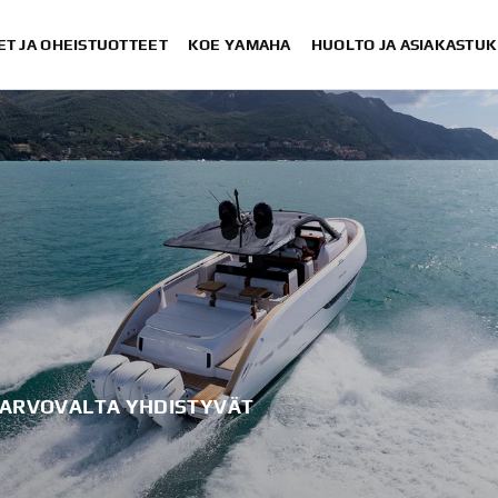
ET JA OHEISTUOTTEET
KOE YAMAHA
HUOLTO JA ASIAKASTUK
O ARVOVALTA YHDISTYVÄT