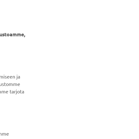
ivustoamme,
miseen ja
UUTISKIRJE
ivustomme
mme tarjota
Ole ensimmäinen, joka kuulee uusimmista tarjouksista,
erikoistapahtumista, uusista julkaisuista ja paljon muuta...
TILAA
amme
Lue tietosuojakäytäntömme saadaksesi tietää, miten
käsittelemme henkilötietojasi:
Tietosuoja ja evästeet -
e ja Google.