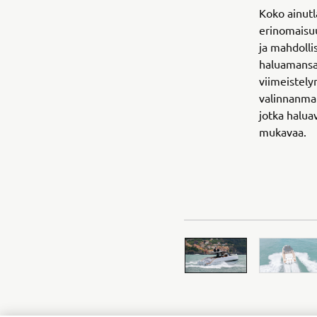
Koko ainutl
erinomaisu
ja mahdollis
haluamansa 
viimeistely
valinnanmah
jotka halua
mukavaa.