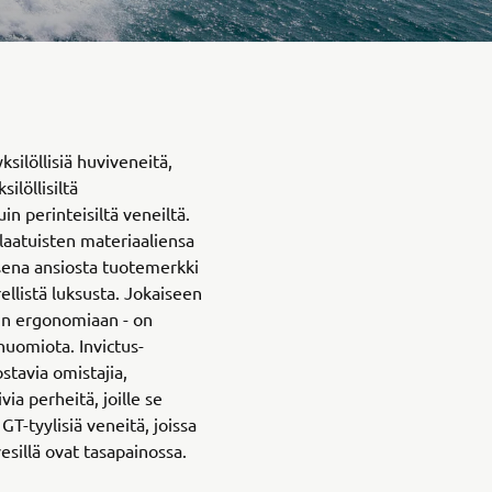
yksilöllisiä huviveneitä,
ilöllisiltä
in perinteisiltä veneiltä.
aatuisten materiaaliensa
sena ansiosta tuotemerkki
ellistä luksusta. Jokaiseen
rin ergonomiaan - on
 huomiota. Invictus-
stavia omistajia,
via perheitä, joille se
 GT-tyylisiä veneitä, joissa
esillä ovat tasapainossa.