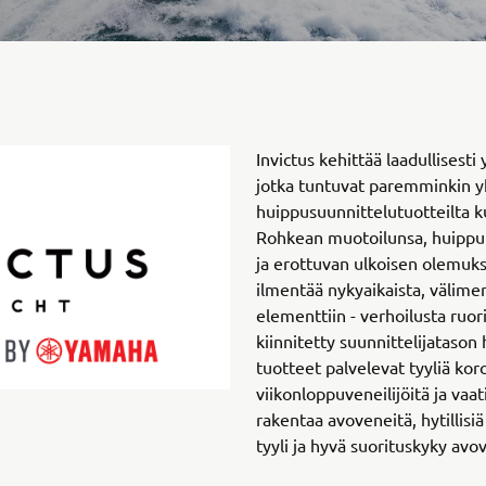
Invictus kehittää laadullisesti 
jotka tuntuvat paremminkin yks
huippusuunnittelutuotteilta ku
Rohkean muotoilunsa, huippul
ja erottuvan ulkoisen olemuk
ilmentää nykyaikaista, välimer
elementtiin - verhoilusta ruo
kiinnitetty suunnittelijatason
tuotteet palvelevat tyyliä koro
viikonloppuveneilijöitä ja vaati
rakentaa avoveneitä, hytillisiä
tyyli ja hyvä suorituskyky avov