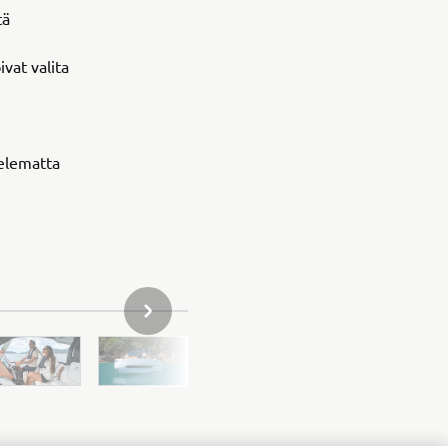
tä
ivat valita
telematta
SEURAAVA GALLERIAN TUOTE