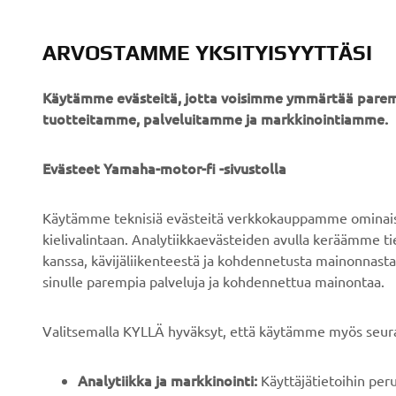
ARVOSTAMME YKSITYISYYTTÄSI
Käytämme evästeitä, jotta voisimme ymmärtää parem
tuotteitamme, palveluitamme ja markkinointiamme.
Evästeet Yamaha-motor-fi -sivustolla
Käytämme teknisiä evästeitä verkkokauppamme ominaisuu
YRITYS
B2B
kielivalintaan. Analytiikkaevästeiden avulla keräämme 
kanssa, kävijäliikenteestä ja kohdennetusta mainonnasta
Tietoa meistä
Sähköpyöräjärjestelmät
sinulle parempia palveluja ja kohdennettua mainontaa.
Uutiset
Viranomaiset
Valitsemalla KYLLÄ hyväksyt, että käytämme myös seura
Tapahtumat
Golfkentät
Press
Pelastustoimi
Analytiikka ja markkinointi:
Käyttäjätietoihin pe
Esitteet
Autokoulut
kiinnostavaa mainossisältöä sivustollamme ja muide