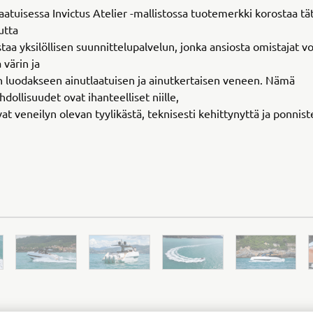
aatuisessa Invictus Atelier -mallistossa tuotemerkki korostaa tä
utta
taa yksilöllisen suunnittelupalvelun, jonka ansiosta omistajat vo
värin ja
n luodakseen ainutlaatuisen ja ainutkertaisen veneen. Nämä
dollisuudet ovat ihanteelliset niille,
vat veneilyn olevan tyylikästä, teknisesti kehittynyttä ja ponnis