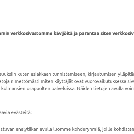
INVICTUKSEN VIRALLINEN VERKKOSIVUSTO
min verkkosivustomme kävijöitä ja parantaa siten verkkos
ksiin kuten asiakkaan tunnistamiseen, kirjautumisen ylläpitä
YAMAHA MUUALLA
ASIAKASTUKI
tietoja nimettömästi miten käyttäjät ovat vuorovaikutuksessa s
 kolmansien osapuolten palveluissa. Näiden tietojen avulla voi
MyYamaha
Verkkokaupan tuki
Yamaha Music
Varaosaluettelo
avia evästeitä:
Yamaha Racing
Huolto
Yamaha Motor Global
Jälleenmyyjähaku
rustuvan analytiikan avulla luomme kohderyhmiä, joille kohdist
Mobiilisovellukset
Paristojätteen
n julkaisijoiden palveluissa kuten Facebook, Instagram, Youtub