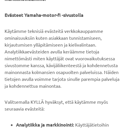
Evästeet Yamaha-motor-fi -sivustolla
Käytämme teknisiä evästeitä verkkokauppamme
1
/
3
ominaisuuksiin kuten asiakkaan tunnistamiseen,
kirjautumisen ylläpitämiseen ja kielivalintaan.
VIRALLINEN SARGO-VERKKOSIVUSTO
Analytiikkaevästeiden avulla keräämme tietoja
nimettömästi miten käyttäjät ovat vuorovaikutuksessa
sivustomme kanssa, kävijäliikenteestä ja kohdennetusta
mainonnasta kolmansien osapuolten palveluissa. Näiden
tietojen avulla voimme tarjota sinulle parempia palveluja
ja kohdennettua mainontaa.
YRITYS
Valitsemalla KYLLÄ hyväksyt, että käytämme myös
B2B
seuraavia evästeitä:
YAMAHA MUUALLA
Analytiikka ja markkinointi:
Käyttäjätietoihin