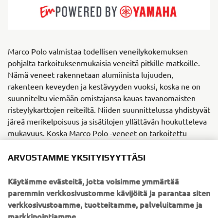
Marco Polo valmistaa todellisen veneilykokemuksen
pohjalta tarkoituksenmukaisia veneitä pitkille matkoille.
Nämä veneet rakennetaan alumiinista lujuuden,
rakenteen keveyden ja kestävyyden vuoksi, koska ne on
suunniteltu viemään omistajansa kauas tavanomaisten
risteylykarttojen reiteiltä. Niiden suunnittelussa yhdistyvät
järeä merikelpoisuus ja sisätilojen yllättävän houkutteleva
mukavuus. Koska Marco Polo -veneet on tarkoitettu
seikkailijoille, veneessä asuville pariskunnille ja pitkiä
venematkoja tekeville, niissä on keskitytty kestävyyteen,
ARVOSTAMME YKSITYISYYTTÄSI
itsenäisyyteen ja älykkäisiin tilajärjestelyihin, jotka on
tarkoitettu viikkojen tai kuukausien oleskeluun merellä.
Käytämme evästeitä, jotta voisimme ymmärtää
Olipa kyse sitten syrjäisistä saaristoista tai valtameren
paremmin verkkosivustomme kävijöitä ja parantaa siten
väylien ylittämisestä, ne tarjoavat harvinaisen yhdistelmän
verkkosivustoamme, tuotteitamme, palveluitamme ja
suorituskykyä, turvallisuutta ja hillittyä tyyliä.
markkinointiamme.