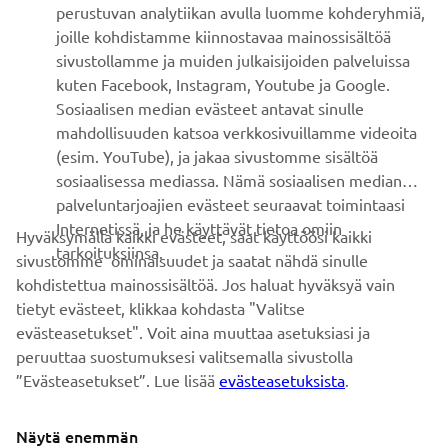
perustuvan analytiikan avulla luomme kohderyhmiä,
joille kohdistamme kiinnostavaa mainossisältöä
ASIAKASTUKI
sivustollamme ja muiden julkaisijoiden palveluissa
kuten Facebook, Instagram, Youtube ja Google.
Sosiaalisen median evästeet antavat sinulle
UUTISKIRJE
mahdollisuuden katsoa verkkosivuillamme videoita
Ole ensimmäinen, joka kuulee uusimmista tarjouksista,
(esim. YouTube), ja jakaa sivustomme sisältöä
erikoistapahtumista, uusista julkaisuista ja paljon muuta...
sosiaalisessa mediassa. Nämä sosiaalisen median
palveluntarjoajien evästeet seuraavat toimintaasi
Internetissä, ja he käyttävät tietoa omiin
Hyväksymällä kaikki evästeet, saat käyttöösi kaikki
tarkoituksiinsa.
sivustomme ominaisuudet ja saatat nähdä sinulle
TILAA
kohdistettua mainossisältöä. Jos haluat hyväksyä vain
tietyt evästeet, klikkaa kohdasta "Valitse
Lue tietosuojakäytäntömme saadaksesi tietää, miten
evästeasetukset". Voit aina muuttaa asetuksiasi ja
käsittelemme henkilötietojasi:
Tietosuoja ja evästeet -sivustolta
peruuttaa suostumuksesi valitsemalla sivustolla
”Evästeasetukset”. Lue lisää
evästeasetuksista
.
Finland (Finnish)
Näytä enemmän