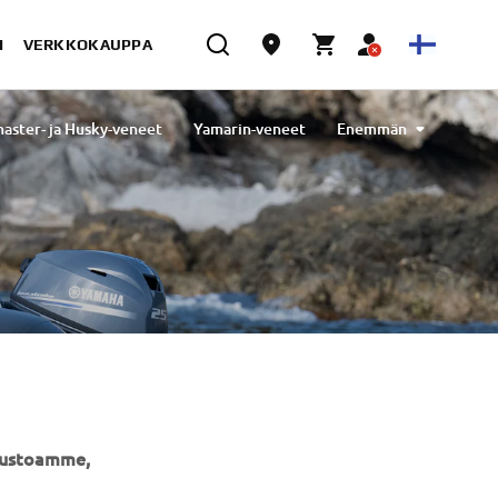
I
VERKKOKAUPPA
aster- ja Husky-veneet
Yamarin-veneet
Enemmän
Cross-veneet
Venekumppanit
UUTISKIRJE
ivustoamme,
Ole ensimmäinen, joka kuulee uusimmista tarjouksista,