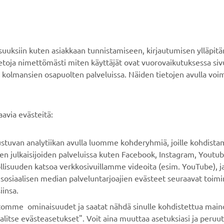
MyYamaha
Verkkokaupan tuki
Yamaha Music
Varaosaluettelo
Yamaha Racing
Huolto
ksiin kuten asiakkaan tunnistamiseen, kirjautumisen ylläpitä
Yamaha Motor Global
Jälleenmyyjähaku
tietoja nimettömästi miten käyttäjät ovat vuorovaikutuksessa s
 kolmansien osapuolten palveluissa. Näiden tietojen avulla voi
Mobiilisovellukset
Paristojätteen
käsittelystä
avia evästeitä:
rustuvan analytiikan avulla luomme kohderyhmiä, joille kohdist
n julkaisijoiden palveluissa kuten Facebook, Instagram, Youtub
llisuuden katsoa verkkosivuillamme videoita (esim. YouTube), ja
sosiaalisen median palveluntarjoajien evästeet seuraavat toimi
iinsa.
ustomme ominaisuudet ja saatat nähdä sinulle kohdistettua maino
alitse evästeasetukset". Voit aina muuttaa asetuksiasi ja peruu