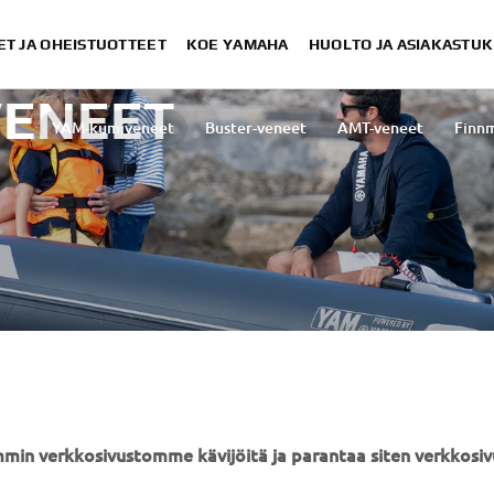
ET JA OHEISTUOTTEET
KOE YAMAHA
HUOLTO JA ASIAKASTUK
VENEET
YAM-kumiveneet
Buster-veneet
AMT-veneet
Finnm
YAMAHA MUUALLA
ASIAKASTUKI
min verkkosivustomme kävijöitä ja parantaa siten verkkos