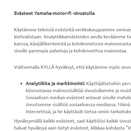
Tietoa meistä
Sähköpyöräjärjestelmät
Uutiset
Viranomaiset
Evästeet Yamaha-motor-fi -sivustolla
Tapahtumat
Golfkentät
Käytämme teknisiä evästeitä verkkokauppamme ominaisuu
Press
Pelastustoimi
kielivalintaan. Analytiikkaevästeiden avulla keräämme 
kanssa, kävijäliikenteestä ja kohdennetusta mainonnasta
Esitteet
Autokoulut
sinulle parempia palveluja ja kohdennettua mainontaa.
Työskentely Yamahalla
Robotics
Ryhdy jälleenmyyjäksi
Kumppanuudet
Valitsemalla KYLLÄ hyväksyt, että käytämme myös seura
Ihmisoikeuskäytäntö
Teknistä tietoa
riippumattomille
Analytiikka ja markkinointi:
Käyttäjätietoihin pe
Kestävän kehityksen
korjaamoille
kiinnostavaa mainossisältöä sivustollamme ja muide
peruskäytännöt
Sosiaalisen median evästeet antavat sinulle mahdo
Yamalube Safety Data
Whistleblower-kanava
sivustomme sisältöä sosiaalisessa mediassa. Nämä 
Sheets
Internetissä, ja he käyttävät tietoa omiin tarkoituks
Hyväksymällä kaikki evästeet, saat käyttöösi kaikki siv
haluat hyväksyä vain tietyt evästeet, klikkaa kohdasta "V