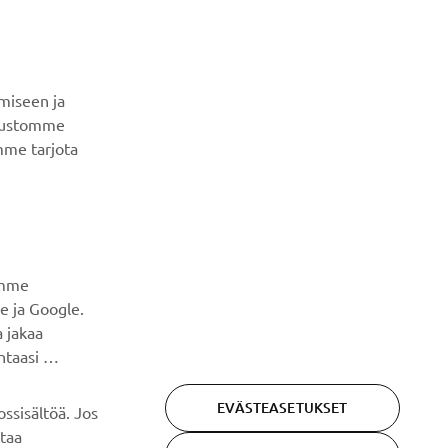
erikoistapahtumista, uusista julkaisuista ja paljon muuta...
TILAA
miseen ja
ivustomme
Lue tietosuojakäytäntömme saadaksesi tietää, miten
mme tarjota
käsittelemme henkilötietojasi:
Tietosuoja ja evästeet -
sivustolta
amme
e ja Google.
 jakaa
ntaasi
EVÄSTEASETUKSET
ssisältöä. Jos
ttaa