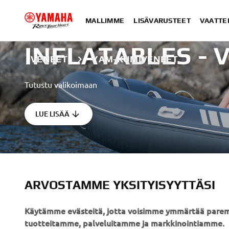
MALLIMME
LISÄVARUSTEET
VAATTE
INFLATABLES - 
VENEET
YAM-KUMIVENEET
Tutustu valikoimaan
LUE LISÄÄ
ARVOSTAMME YKSITYISYYTTÄSI
YRITYS
B2B
Käytämme evästeitä, jotta voisimme ymmärtää parem
tuotteitamme, palveluitamme ja markkinointiamme.