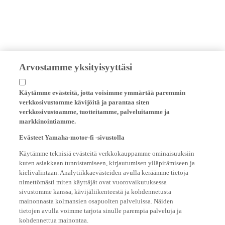
Arvostamme yksityisyyttäsi
Käytämme evästeitä, jotta voisimme ymmärtää paremmin
verkkosivustomme kävijöitä ja parantaa siten
verkkosivustoamme, tuotteitamme, palveluitamme ja
markkinointiamme.
Evästeet Yamaha-motor-fi -sivustolla
Käytämme teknisiä evästeitä verkkokauppamme ominaisuuksiin
kuten asiakkaan tunnistamiseen, kirjautumisen ylläpitämiseen ja
kielivalintaan. Analytiikkaevästeiden avulla keräämme tietoja
nimettömästi miten käyttäjät ovat vuorovaikutuksessa
sivustomme kanssa, kävijäliikenteestä ja kohdennetusta
mainonnasta kolmansien osapuolten palveluissa. Näiden
tietojen avulla voimme tarjota sinulle parempia palveluja ja
kohdennettua mainontaa.