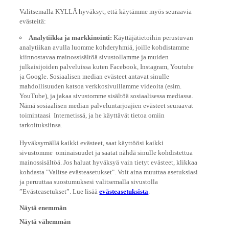
Valitsemalla KYLLÄ hyväksyt, että käytämme myös seuraavia
evästeitä:
Analytiikka ja markkinointi:
Käyttäjätietoihin perustuvan
analytiikan avulla luomme kohderyhmiä, joille kohdistamme
kiinnostavaa mainossisältöä sivustollamme ja muiden
julkaisijoiden palveluissa kuten Facebook, Instagram, Youtube
ja Google. Sosiaalisen median evästeet antavat sinulle
mahdollisuuden katsoa verkkosivuillamme videoita (esim.
YouTube), ja jakaa sivustomme sisältöä sosiaalisessa mediassa.
Nämä sosiaalisen median palveluntarjoajien evästeet seuraavat
toimintaasi Internetissä, ja he käyttävät tietoa omiin
tarkoituksiinsa.
Hyväksymällä kaikki evästeet, saat käyttöösi kaikki
sivustomme ominaisuudet ja saatat nähdä sinulle kohdistettua
mainossisältöä. Jos haluat hyväksyä vain tietyt evästeet, klikkaa
kohdasta "Valitse evästeasetukset". Voit aina muuttaa asetuksiasi
ja peruuttaa suostumuksesi valitsemalla sivustolla
”Evästeasetukset”. Lue lisää
evästeasetuksista
.
Näytä enemmän
Näytä vähemmän