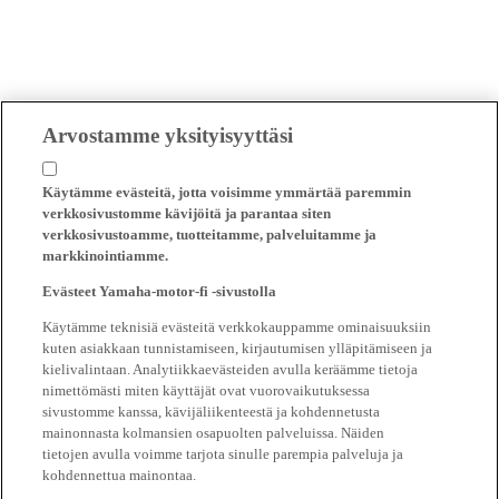
Arvostamme yksityisyyttäsi
Käytämme evästeitä, jotta voisimme ymmärtää paremmin
verkkosivustomme kävijöitä ja parantaa siten
verkkosivustoamme, tuotteitamme, palveluitamme ja
markkinointiamme.
Evästeet Yamaha-motor-fi -sivustolla
Käytämme teknisiä evästeitä verkkokauppamme ominaisuuksiin
kuten asiakkaan tunnistamiseen, kirjautumisen ylläpitämiseen ja
kielivalintaan. Analytiikkaevästeiden avulla keräämme tietoja
nimettömästi miten käyttäjät ovat vuorovaikutuksessa
sivustomme kanssa, kävijäliikenteestä ja kohdennetusta
mainonnasta kolmansien osapuolten palveluissa. Näiden
tietojen avulla voimme tarjota sinulle parempia palveluja ja
kohdennettua mainontaa.