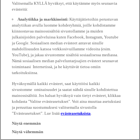
Valitsemalla KYLLÄ hyväksyt, että käytämme myös seuraavia
evästeitä:
Analytiikka ja markkinointi:
Käyttäjätietoihin perustuvan
analytiikan avulla luomme kohderyhmiä, joille kohdistamme
kiinnostavaa mainossisältöä sivustollamme ja muiden
julkaisijoiden palveluissa kuten Facebook, Instagram, Youtube
ja Google. Sosiaalisen median evästeet antavat sinulle
mahdollisuuden katsoa verkkosivuillamme videoita (esim.
YouTube), ja jakaa sivustomme sisältöä sosiaalisessa mediassa.
Nämä sosiaalisen median palveluntarjoajien evästeet seuraavat
toimintaasi Internetissä, ja he käyttävät tietoa omiin
tarkoituksiinsa.
Hyväksymällä kaikki evästeet, saat käyttöösi kaikki
sivustomme ominaisuudet ja saatat nähdä sinulle kohdistettua
mainossisältöä. Jos haluat hyväksyä vain tietyt evästeet, klikkaa
kohdasta "Valitse evästeasetukset". Voit aina muuttaa asetuksiasi
ja peruuttaa suostumuksesi valitsemalla sivustolla
”Evästeasetukset”. Lue lisää
evästeasetuksista
.
Näytä enemmän
Näytä vähemmän