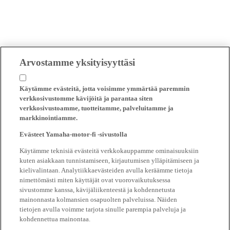
Arvostamme yksityisyyttäsi
Käytämme evästeitä, jotta voisimme ymmärtää paremmin
verkkosivustomme kävijöitä ja parantaa siten
verkkosivustoamme, tuotteitamme, palveluitamme ja
markkinointiamme.
Evästeet Yamaha-motor-fi -sivustolla
Käytämme teknisiä evästeitä verkkokauppamme ominaisuuksiin
kuten asiakkaan tunnistamiseen, kirjautumisen ylläpitämiseen ja
kielivalintaan. Analytiikkaevästeiden avulla keräämme tietoja
nimettömästi miten käyttäjät ovat vuorovaikutuksessa
sivustomme kanssa, kävijäliikenteestä ja kohdennetusta
mainonnasta kolmansien osapuolten palveluissa. Näiden
tietojen avulla voimme tarjota sinulle parempia palveluja ja
kohdennettua mainontaa.