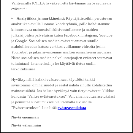
Valitsemalla KYLLÄ hyväksyt, että käytämme myös seuraavia
evästeitä:
Analytiikka ja markkinointi:
Käyttäjätietoihin perustuvan
analytiikan avulla luomme kohderyhmiä, joille kohdistamme
kiinnostavaa mainossisältöä sivustollamme ja muiden
julkaisijoiden palveluissa kuten Facebook, Instagram, Youtube
ja Google. Sosiaalisen median evästeet antavat sinulle
mahdollisuuden katsoa verkkosivuillamme videoita (esim.
YouTube), ja jakaa sivustomme sisältöä sosiaalisessa mediassa.
Nämä sosiaalisen median palveluntarjoajien evästeet seuraavat
toimintaasi Internetissä, ja he käyttävät tietoa omiin
tarkoituksiinsa.
Hyväksymällä kaikki evästeet, saat käyttöösi kaikki
sivustomme ominaisuudet ja saatat nähdä sinulle kohdistettua
mainossisältöä. Jos haluat hyväksyä vain tietyt evästeet, klikkaa
kohdasta "Valitse evästeasetukset". Voit aina muuttaa asetuksiasi
ja peruuttaa suostumuksesi valitsemalla sivustolla
”Evästeasetukset”. Lue lisää
evästeasetuksista
.
Näytä enemmän
Näytä vähemmän