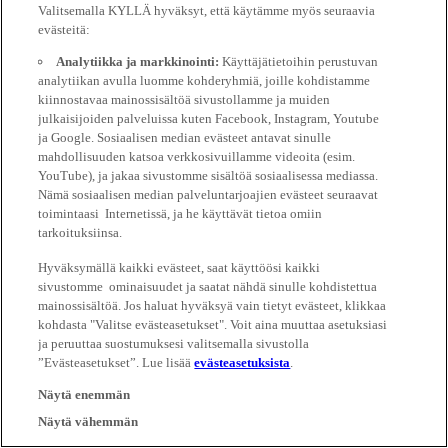
Valitsemalla KYLLÄ hyväksyt, että käytämme myös seuraavia
evästeitä:
Analytiikka ja markkinointi:
Käyttäjätietoihin perustuvan
analytiikan avulla luomme kohderyhmiä, joille kohdistamme
kiinnostavaa mainossisältöä sivustollamme ja muiden
julkaisijoiden palveluissa kuten Facebook, Instagram, Youtube
ja Google. Sosiaalisen median evästeet antavat sinulle
mahdollisuuden katsoa verkkosivuillamme videoita (esim.
YouTube), ja jakaa sivustomme sisältöä sosiaalisessa mediassa.
Nämä sosiaalisen median palveluntarjoajien evästeet seuraavat
toimintaasi Internetissä, ja he käyttävät tietoa omiin
tarkoituksiinsa.
Hyväksymällä kaikki evästeet, saat käyttöösi kaikki
sivustomme ominaisuudet ja saatat nähdä sinulle kohdistettua
mainossisältöä. Jos haluat hyväksyä vain tietyt evästeet, klikkaa
kohdasta "Valitse evästeasetukset". Voit aina muuttaa asetuksiasi
ja peruuttaa suostumuksesi valitsemalla sivustolla
”Evästeasetukset”. Lue lisää
evästeasetuksista
.
Näytä enemmän
Näytä vähemmän