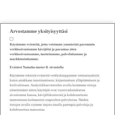
Arvostamme yksityisyyttäsi
Käytämme evästeitä, jotta voisimme ymmärtää paremmin
verkkosivustomme kävijöitä ja parantaa siten
verkkosivustoamme, tuotteitamme, palveluitamme ja
markkinointiamme.
Evästeet Yamaha-motor-fi -sivustolla
Käytämme teknisiä evästeitä verkkokauppamme ominaisuuksiin
kuten asiakkaan tunnistamiseen, kirjautumisen ylläpitämiseen ja
kielivalintaan. Analytiikkaevästeiden avulla keräämme tietoja
nimettömästi miten käyttäjät ovat vuorovaikutuksessa
sivustomme kanssa, kävijäliikenteestä ja kohdennetusta
mainonnasta kolmansien osapuolten palveluissa. Näiden
tietojen avulla voimme tarjota sinulle parempia palveluja ja
kohdennettua mainontaa.