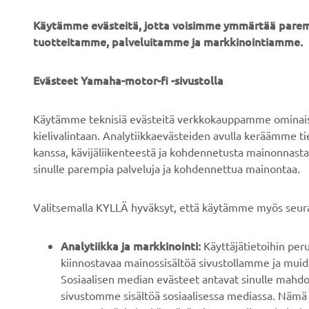
Käytämme evästeitä, jotta voisimme ymmärtää parem
tuotteitamme, palveluitamme ja markkinointiamme.
YRITYS
B2B
Evästeet Yamaha-motor-fi -sivustolla
Tietoa meistä
Sähköpyöräjärjestelmät
Käytämme teknisiä evästeitä verkkokauppamme ominaisuu
Uutiset
Viranomaiset
kielivalintaan. Analytiikkaevästeiden avulla keräämme 
kanssa, kävijäliikenteestä ja kohdennetusta mainonnasta
Tapahtumat
Golfkentät
sinulle parempia palveluja ja kohdennettua mainontaa.
Press
Pelastustoimi
Esitteet
Autokoulut
Valitsemalla KYLLÄ hyväksyt, että käytämme myös seura
Työskentely Yamahalla
Robotics
Analytiikka ja markkinointi:
Käyttäjätietoihin pe
Ryhdy jälleenmyyjäksi
Kumppanuudet
kiinnostavaa mainossisältöä sivustollamme ja muide
Ihmisoikeuskäytäntö
Teknistä tietoa
Sosiaalisen median evästeet antavat sinulle mahdo
riippumattomille
sivustomme sisältöä sosiaalisessa mediassa. Nämä 
Kestävän kehityksen