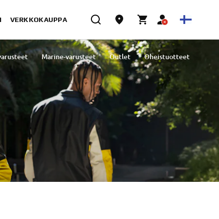
I
VERKKOKAUPPA
varusteet
Marine-varusteet
Outlet
Oheistuotteet