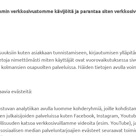
min verkkosivustomme kävijöitä ja parantaa siten verkkos
YAMAHA MUUALLA
ASIAKASTUKI
MyYamaha
Verkkokaupan tuki
ksiin kuten asiakkaan tunnistamiseen, kirjautumisen ylläpitä
Yamaha Music
Varaosaluettelo
tietoja nimettömästi miten käyttäjät ovat vuorovaikutuksessa s
 kolmansien osapuolten palveluissa. Näiden tietojen avulla voi
Yamaha Racing
Huolto
Yamaha Motor Global
Jälleenmyyjähaku
Mobiilisovellukset
Paristojätteen
avia evästeitä:
käsittelystä
rustuvan analytiikan avulla luomme kohderyhmiä, joille kohdist
n julkaisijoiden palveluissa kuten Facebook, Instagram, Youtub
llisuuden katsoa verkkosivuillamme videoita (esim. YouTube), ja
sosiaalisen median palveluntarjoajien evästeet seuraavat toimi