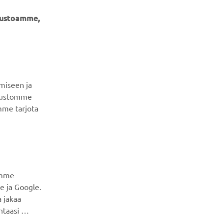
ivustoamme,
UUTISKIRJE
Ole ensimmäinen, joka kuulee uusimmista tarjouksista,
erikoistapahtumista, uusista julkaisuista ja paljon muuta...
miseen ja
ivustomme
mme tarjota
TILAA
Lue tietosuojakäytäntömme saadaksesi tietää, miten
käsittelemme henkilötietojasi:
Tietosuoja ja evästeet -
sivustolta
amme
e ja Google.
 jakaa
ntaasi