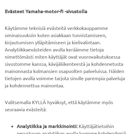
Jatkamalla vahvistat lukeneesi tietosuojakäytännön.
Evästeet Yamaha-motor-fi -sivustolla
Käytämme teknisiä evästeitä verkkokauppamme
ominaisuuksiin kuten asiakkaan tunnistamiseen,
kirjautumisen ylläpitämiseen ja kielivalintaan.
SUBMIT
Analytiikkaevästeiden avulla keräämme tietoja
nimettömästi miten käyttäjät ovat vuorovaikutuksessa
sivustomme kanssa, kävijäliikenteestä ja kohdennetusta
mainonnasta kolmansien osapuolten palveluissa. Näiden
tietojen avulla voimme tarjota sinulle parempia palveluja
ja kohdennettua mainontaa.
YRITYS
Valitsemalla KYLLÄ hyväksyt, että käytämme myös
B2B
seuraavia evästeitä:
YAMAHA MUUALLA
Analytiikka ja markkinointi:
Käyttäjätietoihin
perustuvan analytiikan avulla luomme kohderyhmiä,