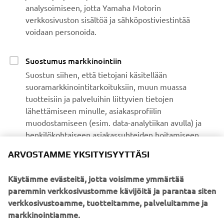
analysoimiseen, jotta Yamaha Motorin
verkkosivuston sisältöä ja sähköpostiviestintää
voidaan personoida.
Suostumus markkinointiin
Suostun siihen, että tietojani käsitellään
suoramarkkinointitarkoituksiin, muun muassa
tuotteisiin ja palveluihin liittyvien tietojen
lähettämiseen minulle, asiakasprofiilin
muodostamiseen (esim. data-analytiikan avulla) ja
henkilökohtaiseen asiakassuhteiden hoitamiseen,
johon sisältyvät muun muassa uutiskirjeet,
ARVOSTAMME YKSITYISYYTTÄSI
erikoistarjoukset, kutsut tapahtumiin (koeajot ja
messut).
Käytämme evästeitä, jotta voisimme ymmärtää
paremmin verkkosivustomme kävijöitä ja parantaa siten
Jos haluat perua aiemmin antamasi markkinointiluvan,
verkkosivustoamme, tuotteitamme, palveluitamme ja
voit tehdä sen
MyYamaha-palvelussasi.
markkinointiamme.