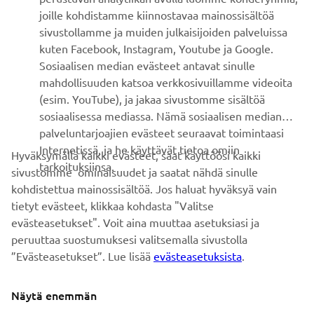
joille kohdistamme kiinnostavaa mainossisältöä
ASIAKASTUKI
sivustollamme ja muiden julkaisijoiden palveluissa
kuten Facebook, Instagram, Youtube ja Google.
Sosiaalisen median evästeet antavat sinulle
UUTISKIRJE
mahdollisuuden katsoa verkkosivuillamme videoita
Ole ensimmäinen, joka kuulee uusimmista tarjouksista,
(esim. YouTube), ja jakaa sivustomme sisältöä
erikoistapahtumista, uusista julkaisuista ja paljon muuta...
sosiaalisessa mediassa. Nämä sosiaalisen median
palveluntarjoajien evästeet seuraavat toimintaasi
Internetissä, ja he käyttävät tietoa omiin
Hyväksymällä kaikki evästeet, saat käyttöösi kaikki
tarkoituksiinsa.
sivustomme ominaisuudet ja saatat nähdä sinulle
TILAA
kohdistettua mainossisältöä. Jos haluat hyväksyä vain
tietyt evästeet, klikkaa kohdasta "Valitse
Lue tietosuojakäytäntömme saadaksesi tietää, miten
evästeasetukset". Voit aina muuttaa asetuksiasi ja
käsittelemme henkilötietojasi:
Tietosuoja ja evästeet -sivustolta
peruuttaa suostumuksesi valitsemalla sivustolla
”Evästeasetukset”. Lue lisää
evästeasetuksista
.
Finland (Finnish)
Näytä enemmän