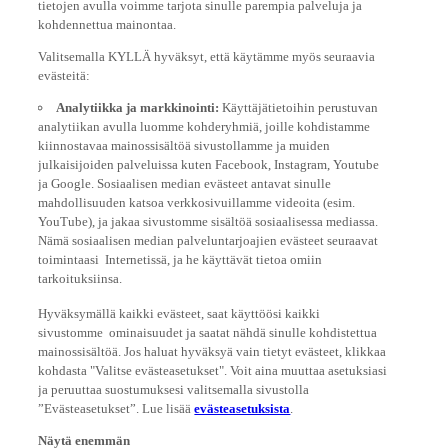
kohdennettua mainontaa.
Valitsemalla KYLLÄ hyväksyt, että käytämme myös seuraavia
evästeitä:
Analytiikka ja markkinointi:
Käyttäjätietoihin perustuvan
analytiikan avulla luomme kohderyhmiä, joille kohdistamme
kiinnostavaa mainossisältöä sivustollamme ja muiden
julkaisijoiden palveluissa kuten Facebook, Instagram, Youtube
ja Google. Sosiaalisen median evästeet antavat sinulle
mahdollisuuden katsoa verkkosivuillamme videoita (esim.
YouTube), ja jakaa sivustomme sisältöä sosiaalisessa mediassa.
Nämä sosiaalisen median palveluntarjoajien evästeet seuraavat
toimintaasi Internetissä, ja he käyttävät tietoa omiin
tarkoituksiinsa.
Hyväksymällä kaikki evästeet, saat käyttöösi kaikki
sivustomme ominaisuudet ja saatat nähdä sinulle kohdistettua
mainossisältöä. Jos haluat hyväksyä vain tietyt evästeet, klikkaa
kohdasta "Valitse evästeasetukset". Voit aina muuttaa asetuksiasi
ja peruuttaa suostumuksesi valitsemalla sivustolla
”Evästeasetukset”. Lue lisää
evästeasetuksista
.
Näytä enemmän