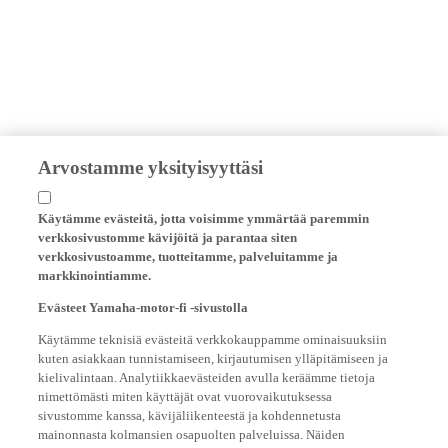
Arvostamme yksityisyyttäsi
Käytämme evästeitä, jotta voisimme ymmärtää paremmin
verkkosivustomme kävijöitä ja parantaa siten
verkkosivustoamme, tuotteitamme, palveluitamme ja
markkinointiamme.
Evästeet Yamaha-motor-fi -sivustolla
Käytämme teknisiä evästeitä verkkokauppamme ominaisuuksiin
kuten asiakkaan tunnistamiseen, kirjautumisen ylläpitämiseen ja
kielivalintaan. Analytiikkaevästeiden avulla keräämme tietoja
nimettömästi miten käyttäjät ovat vuorovaikutuksessa
sivustomme kanssa, kävijäliikenteestä ja kohdennetusta
mainonnasta kolmansien osapuolten palveluissa. Näiden
tietojen avulla voimme tarjota sinulle parempia palveluja ja