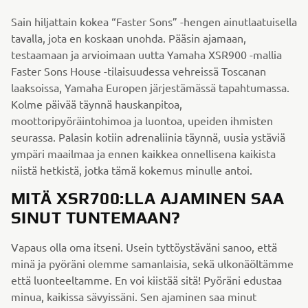
Sain hiljattain kokea “Faster Sons” -hengen ainutlaatuisella
tavalla, jota en koskaan unohda. Pääsin ajamaan,
testaamaan ja arvioimaan uutta Yamaha XSR900 -mallia
Faster Sons House -tilaisuudessa vehreissä Toscanan
laaksoissa, Yamaha Europen järjestämässä tapahtumassa.
Kolme päivää täynnä hauskanpitoa,
moottoripyöräintohimoa ja luontoa, upeiden ihmisten
seurassa. Palasin kotiin adrenaliinia täynnä, uusia ystäviä
ympäri maailmaa ja ennen kaikkea onnellisena kaikista
niistä hetkistä, jotka tämä kokemus minulle antoi.
MITÄ XSR700:LLA AJAMINEN SAA
SINUT TUNTEMAAN?
Vapaus olla oma itseni. Usein tyttöystäväni sanoo, että
minä ja pyöräni olemme samanlaisia, sekä ulkonäöltämme
että luonteeltamme. En voi kiistää sitä! Pyöräni edustaa
minua, kaikissa sävyissäni. Sen ajaminen saa minut