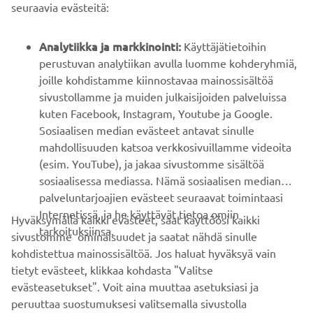
B2B
seuraavia evästeitä:
YAMAHA MUUALLA
Analytiikka ja markkinointi:
Käyttäjätietoihin
perustuvan analytiikan avulla luomme kohderyhmiä,
joille kohdistamme kiinnostavaa mainossisältöä
ASIAKASTUKI
sivustollamme ja muiden julkaisijoiden palveluissa
kuten Facebook, Instagram, Youtube ja Google.
Sosiaalisen median evästeet antavat sinulle
UUTISKIRJE
mahdollisuuden katsoa verkkosivuillamme videoita
Ole ensimmäinen, joka kuulee uusimmista tarjouksista,
(esim. YouTube), ja jakaa sivustomme sisältöä
erikoistapahtumista, uusista julkaisuista ja paljon muuta...
sosiaalisessa mediassa. Nämä sosiaalisen median
palveluntarjoajien evästeet seuraavat toimintaasi
Internetissä, ja he käyttävät tietoa omiin
Hyväksymällä kaikki evästeet, saat käyttöösi kaikki
tarkoituksiinsa.
sivustomme ominaisuudet ja saatat nähdä sinulle
TILAA
kohdistettua mainossisältöä. Jos haluat hyväksyä vain
tietyt evästeet, klikkaa kohdasta "Valitse
Lue tietosuojakäytäntömme saadaksesi tietää, miten
evästeasetukset". Voit aina muuttaa asetuksiasi ja
käsittelemme henkilötietojasi:
Tietosuoja ja evästeet -sivustolta
peruuttaa suostumuksesi valitsemalla sivustolla