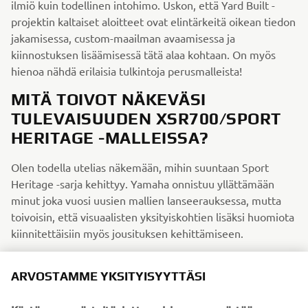
ilmiö kuin todellinen intohimo. Uskon, että Yard Built -
projektin kaltaiset aloitteet ovat elintärkeitä oikean tiedon
jakamisessa, custom-maailman avaamisessa ja
kiinnostuksen lisäämisessä tätä alaa kohtaan. On myös
hienoa nähdä erilaisia tulkintoja perusmalleista!
MITÄ TOIVOT NÄKEVÄSI
TULEVAISUUDEN XSR700/SPORT
HERITAGE -MALLEISSA?
Olen todella utelias näkemään, mihin suuntaan Sport
Heritage -sarja kehittyy. Yamaha onnistuu yllättämään
minut joka vuosi uusien mallien lanseerauksessa, mutta
toivoisin, että visuaalisten yksityiskohtien lisäksi huomiota
kiinnitettäisiin myös jousituksen kehittämiseen.
JOS VOISIT SAADA MINKÄ
ARVOSTAMME YKSITYISYYTTÄSI
TAHANSA YAMAHAN HISTORIAN
MALLIN, MIKÄ SE OLISI JA MIKSI?