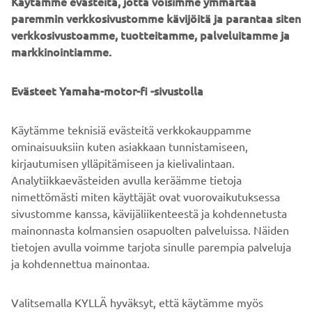
Käytämme evästeitä, jotta voisimme ymmärtää
paremmin verkkosivustomme kävijöitä ja parantaa siten
Yksi pyörä, joka on aina sykähdyttänyt, on Yamaha XT 500
verkkosivustoamme, tuotteitamme, palveluitamme ja
Enduro. Se on esteettisesti upea moottoripyörä, joka
markkinointiamme.
yhdistää kaksi suurinta intohimoani: enduron ja vintage-
tyylin. Se on keräilyharvinaisuus, jonka säilyttäisin
mielelläni perintökalleutena, ihaillen sitä päivittäin ja ajaen
Evästeet Yamaha-motor-fi -sivustolla
sillä sunnuntaisin.
Käytämme teknisiä evästeitä verkkokauppamme
ominaisuuksiin kuten asiakkaan tunnistamiseen,
kirjautumisen ylläpitämiseen ja kielivalintaan.
TUTUSTU XSR700 -MALLIIN
Analytiikkaevästeiden avulla keräämme tietoja
nimettömästi miten käyttäjät ovat vuorovaikutuksessa
sivustomme kanssa, kävijäliikenteestä ja kohdennetusta
mainonnasta kolmansien osapuolten palveluissa. Näiden
tietojen avulla voimme tarjota sinulle parempia palveluja
ja kohdennettua mainontaa.
YRITYS
Valitsemalla KYLLÄ hyväksyt, että käytämme myös