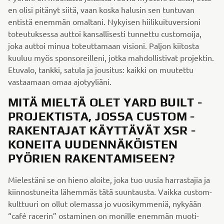
en olisi pitänyt siitä, vaan koska halusin sen tuntuvan
entistä enemmän omaltani. Nykyisen hiilikuituversioni
toteutuksessa auttoi kansallisesti tunnettu customoija,
joka auttoi minua toteuttamaan visioni. Paljon kiitosta
kuuluu myös sponsoreilleni, jotka mahdollistivat projektin.
Etuvalo, tankki, satula ja jousitus: kaikki on muutettu
vastaamaan omaa ajotyyliäni.
MITÄ MIELTÄ OLET YARD BUILT -
PROJEKTISTA, JOSSA CUSTOM -
RAKENTAJAT KÄYTTÄVÄT XSR -
KONEITA UUDENNÄKÖISTEN
PYÖRIEN RAKENTAMISEEN?
Mielestäni se on hieno aloite, joka tuo uusia harrastajia ja
kiinnostuneita lähemmäs tätä suuntausta. Vaikka custom-
kulttuuri on ollut olemassa jo vuosikymmeniä, nykyään
“café racerin” ostaminen on monille enemmän muoti-