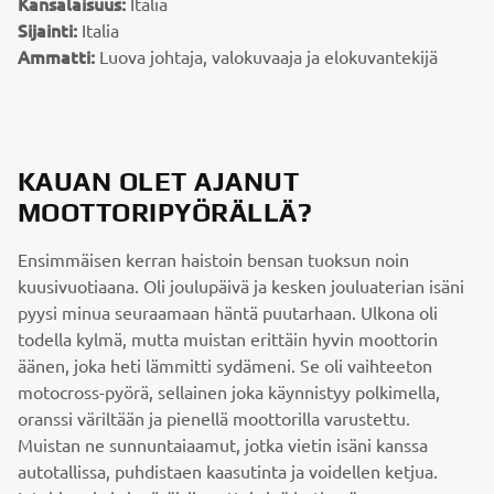
Kansalaisuus:
Italia
Sijainti:
Italia
Ammatti:
Luova johtaja, valokuvaaja ja elokuvantekijä
KAUAN OLET AJANUT
MOOTTORIPYÖRÄLLÄ?
Ensimmäisen kerran haistoin bensan tuoksun noin
kuusivuotiaana. Oli joulupäivä ja kesken jouluaterian isäni
pyysi minua seuraamaan häntä puutarhaan. Ulkona oli
todella kylmä, mutta muistan erittäin hyvin moottorin
äänen, joka heti lämmitti sydämeni. Se oli vaihteeton
motocross-pyörä, sellainen joka käynnistyy polkimella,
oranssi väriltään ja pienellä moottorilla varustettu.
Muistan ne sunnuntaiaamut, jotka vietin isäni kanssa
autotallissa, puhdistaen kaasutinta ja voidellen ketjua.