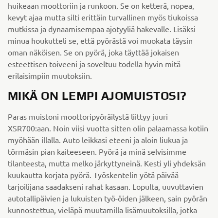
huikeaan moottoriin ja runkoon. Se on ketterä, nopea,
kevyt ajaa mutta silti erittäin turvallinen myös tiukoissa
mutkissa ja dynaamisempaa ajotyyliä hakevalle. Lisäksi
minua houkutteli se, että pyörästä voi muokata täysin
oman näköisen. Se on pyörä, joka täyttää jokaisen
esteettisen toiveeni ja soveltuu todella hyvin mitä
erilaisimpiin muutoksiin.
MIKÄ ON LEMPI AJOMUISTOSI?
Paras muistoni moottoripyöräilystä liittyy juuri
XSR700:aan. Noin viisi vuotta sitten olin palaamassa kotiin
myöhään illalla. Auto leikkasi eteeni ja aloin liukua ja
törmäsin pian kaiteeseen. Pyörä ja minä selvisimme
tilanteesta, mutta melko järkyttyneinä. Kesti yli yhdeksän
kuukautta korjata pyörä. Työskentelin yötä päivää
tarjoilijana saadakseni rahat kasaan. Lopulta, uuvuttavien
autotallipäivien ja lukuisten työ-öiden jälkeen, sain pyörän
kunnostettua, vieläpä muutamilla lisämuutoksilla, jotka