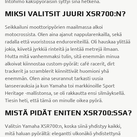
Intohimo kaksipyöräisiin syttyi sinä hetkenä.
MIKSI VALITSIT JUURI XSR700:N?
Seikkailuni moottoripyörien maailmassa alkoi
motocrossista. Olen aina ajanut nappularenkailla, sekä
radalla että vuoristossa enduroreiteillä. Oli hauskaa ylittää
jokia, kiivetä jyrkkiä rinteitä ja lentää metrejä ilmaan.
Mutta mitä vanhemmaksi tulin, sitä enemmän minua
alkoivat kiinnostaa custom-pyörät: café racerit, dirt
trackerit ja scramblerit kiinnittivät huomioni yhä
enemmän. Olen aina seurannut tarkasti uusia
lanseerauksia ja kun Yamaha toi markkinoille Sport
Heritage -mallistonsa, se oli rakkautta ensi silmäyksellä.
Tiesin heti, että tämä on minulle oikea pyörä.
MISTÄ PIDÄT ENITEN XSR700:SSA?
Valitsin Yamaha XSR700:n, koska siinä yhdistyy kaikki,
mitä haluan pyörältä: elegantti ulkonäkö yhdistettynä