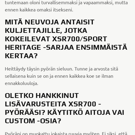
tuntemaan oloni turvallisemmaksi ja vapaammaksi, mutta
ennen kaikkea omaksi itsekseni.
MITÄ NEUVOJA ANTAISIT
KULJETTAJILLE, JOTKA
KOKEILEVAT XSR700/SPORT
HERITAGE -SARJAA ENSIMMÄISTÄ
KERTAA?
Heittäydy täysin pyörän sieluun. Tunne ja arvosta sitä
sellaisena kuin se on ja ennen kaikkea koe se ilman
ennakkoluuloja.
OLETKO HANKKINUT
LISÄVARUSTEITA XSR700 -
PYÖRÄÄSI? KÄYTITKÖ AITOJA VAI
CUSTOM -OSIA?
Pyöräni on muokattu jokaista ruuvia myöten. Ei siksi, että