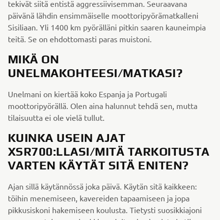
tekivät siitä entistä aggressiivisemman. Seuraavana
päivänä lähdin ensimmäiselle moottoripyörämatkalleni
Sisiliaan. Yli 1400 km pyörälläni pitkin saaren kauneimpia
teitä. Se on ehdottomasti paras muistoni.
MIKÄ ON
UNELMAKOHTEESI/MATKASI?
Unelmani on kiertää koko Espanja ja Portugali
moottoripyörällä. Olen aina halunnut tehdä sen, mutta
tilaisuutta ei ole vielä tullut.
KUINKA USEIN AJAT
XSR700:LLASI/MITÄ TARKOITUSTA
VARTEN KÄYTÄT SITÄ ENITEN?
Ajan sillä käytännössä joka päivä. Käytän sitä kaikkeen:
töihin menemiseen, kavereiden tapaamiseen ja jopa
pikkusiskoni hakemiseen koulusta. Tietysti suosikkiajoni