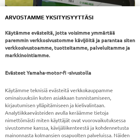
ARVOSTAMME YKSITYISYYTTÄSI
Käytämme evästeitä, jotta voisimme ymmärtää
paremmin verkkosivustomme kävijöitä ja parantaa siten
verkkosivustoamme, tuotteitamme, palveluitamme ja
markkinointiamme.
Evästeet Yamaha-motor-fi -sivustolla
YAMATRACK
Kehittynein kentänhallintajärjestelmä.
Käytämme teknisiä evästeitä verkkokauppamme
ominaisuuksiin kuten asiakkaan tunnistamiseen,
kirjautumisen ylläpitämiseen ja kielivalintaan.
LISÄTIETOJA
Analytiikkaevästeiden avulla keräämme tietoja
nimettömästi miten käyttäjät ovat vuorovaikutuksessa
sivustomme kanssa, kävijäliikenteestä ja kohdennetusta
mainonnasta kolmansien osapuolten palveluissa. Näiden