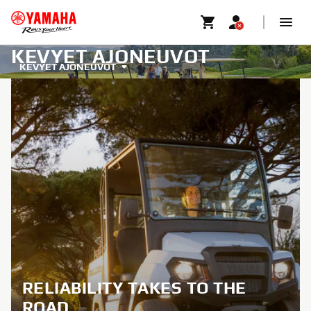
KEVYET AJONEUVOT
KEVYET AJONEUVOT
RELIABILITY TAKES TO THE
ROAD