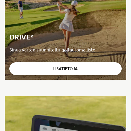
DRIVE²
Sinua varten suunniteltu golfautomallisto
LISÄTIETOJA