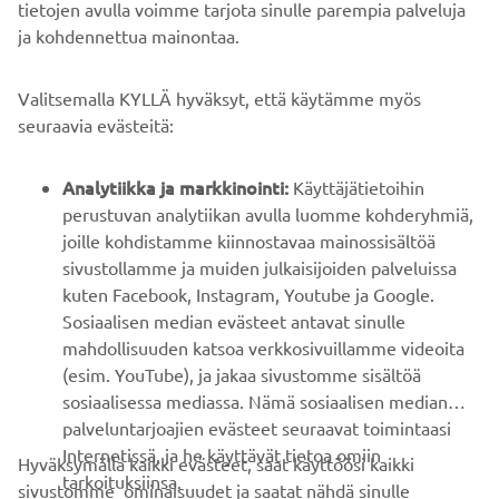
tietojen avulla voimme tarjota sinulle parempia palveluja
ja kohdennettua mainontaa.
YRITYS
Valitsemalla KYLLÄ hyväksyt, että käytämme myös
B2B
seuraavia evästeitä:
YAMAHA MUUALLA
Analytiikka ja markkinointi:
Käyttäjätietoihin
perustuvan analytiikan avulla luomme kohderyhmiä,
joille kohdistamme kiinnostavaa mainossisältöä
ASIAKASTUKI
sivustollamme ja muiden julkaisijoiden palveluissa
kuten Facebook, Instagram, Youtube ja Google.
Sosiaalisen median evästeet antavat sinulle
UUTISKIRJE
mahdollisuuden katsoa verkkosivuillamme videoita
Ole ensimmäinen, joka kuulee uusimmista tarjouksista,
(esim. YouTube), ja jakaa sivustomme sisältöä
erikoistapahtumista, uusista julkaisuista ja paljon muuta...
sosiaalisessa mediassa. Nämä sosiaalisen median
palveluntarjoajien evästeet seuraavat toimintaasi
Internetissä, ja he käyttävät tietoa omiin
Hyväksymällä kaikki evästeet, saat käyttöösi kaikki
tarkoituksiinsa.
sivustomme ominaisuudet ja saatat nähdä sinulle