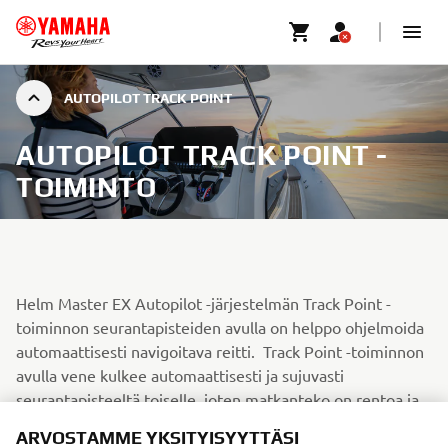
AUTOPILOT TRACK POINT
AUTOPILOT TRACK POINT -
TOIMINTO
Helm Master EX Autopilot -järjestelmän Track Point -
toiminnon seurantapisteiden avulla on helppo ohjelmoida
automaattisesti navigoitava reitti. Track Point -toiminnon
avulla vene kulkee automaattisesti ja sujuvasti
seurantapisteeltä toiselle, joten matkanteko on rentoa ja
aikaa jää enemmän maisemien seuraamiseen.
ARVOSTAMME YKSITYISYYTTÄSI