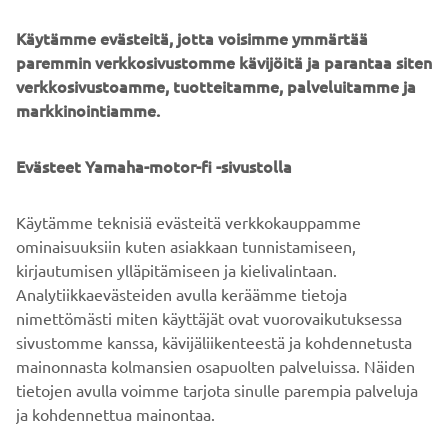
Ennen lopullista määränpäätä voit valita automaattisen
Käytämme evästeitä, jotta voisimme ymmärtää
pysähdyksen (joko SetPoint-määrityksen avulla tai ilman
paremmin verkkosivustomme kävijöitä ja parantaa siten
sitä). Eri toimintojen avulla veneen kippari voi käytännössä
verkkosivustoamme, tuotteitamme, palveluitamme ja
päättää, miten vene navigoi määränpäähän.
markkinointiamme.
Automaattisten toimintojen ansiosta aloitteleva ja
kokenutkin kippari voi navigointilaitteiston jatkuvan
tarkkailun sijaan kiinnittää aktiivisemmin huomiota
Evästeet Yamaha-motor-fi -sivustolla
kanssamatkustajiin ja ympäristöön. Kaikkia ominaisuuksia
voidaan ohjata suoraan valituilla Garmin-karttaplottereilla.
Käytämme teknisiä evästeitä verkkokauppamme
ominaisuuksiin kuten asiakkaan tunnistamiseen,
kirjautumisen ylläpitämiseen ja kielivalintaan.
Analytiikkaevästeiden avulla keräämme tietoja
SEURAA
nimettömästi miten käyttäjät ovat vuorovaikutuksessa
1
/
5
sivustomme kanssa, kävijäliikenteestä ja kohdennetusta
mainonnasta kolmansien osapuolten palveluissa. Näiden
tietojen avulla voimme tarjota sinulle parempia palveluja
ja kohdennettua mainontaa.
YRITYS