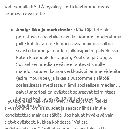
Valitsemalla KYLLÄ hyväksyt, että käytämme myös
B2B
seuraavia evästeitä:
YAMAHA MUUALLA
Analytiikka ja markkinointi:
Käyttäjätietoihin
perustuvan analytiikan avulla luomme kohderyhmiä,
joille kohdistamme kiinnostavaa mainossisältöä
ASIAKASTUKI
sivustollamme ja muiden julkaisijoiden palveluissa
kuten Facebook, Instagram, Youtube ja Google.
Sosiaalisen median evästeet antavat sinulle
UUTISKIRJE
mahdollisuuden katsoa verkkosivuillamme videoita
Ole ensimmäinen, joka kuulee uusimmista tarjouksista,
(esim. YouTube), ja jakaa sivustomme sisältöä
erikoistapahtumista, uusista julkaisuista ja paljon muuta...
sosiaalisessa mediassa. Nämä sosiaalisen median
palveluntarjoajien evästeet seuraavat toimintaasi
Internetissä, ja he käyttävät tietoa omiin
Hyväksymällä kaikki evästeet, saat käyttöösi kaikki
tarkoituksiinsa.
sivustomme ominaisuudet ja saatat nähdä sinulle
TILAA
kohdistettua mainossisältöä. Jos haluat hyväksyä vain
tietyt evästeet, klikkaa kohdasta "Valitse
Lue tietosuojakäytäntömme saadaksesi tietää, miten
evästeasetukset". Voit aina muuttaa asetuksiasi ja