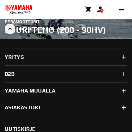
PERÄMOOTTORIT
SUURI TEHO (200 - 90HV)
HIGH POWER (200 - 90HV)
YRITYS
B2B
YAMAHA MUUALLA
ASIAKASTUKI
UUTISKIRJE