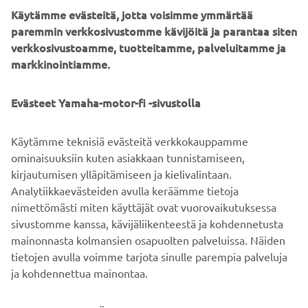
Käytämme evästeitä, jotta voisimme ymmärtää
paremmin verkkosivustomme kävijöitä ja parantaa siten
verkkosivustoamme, tuotteitamme, palveluitamme ja
markkinointiamme.
Evästeet Yamaha-motor-fi -sivustolla
Käytämme teknisiä evästeitä verkkokauppamme
ominaisuuksiin kuten asiakkaan tunnistamiseen,
kirjautumisen ylläpitämiseen ja kielivalintaan.
Analytiikkaevästeiden avulla keräämme tietoja
nimettömästi miten käyttäjät ovat vuorovaikutuksessa
sivustomme kanssa, kävijäliikenteestä ja kohdennetusta
mainonnasta kolmansien osapuolten palveluissa. Näiden
tietojen avulla voimme tarjota sinulle parempia palveluja
ja kohdennettua mainontaa.
Valitsemalla KYLLÄ hyväksyt, että käytämme myös