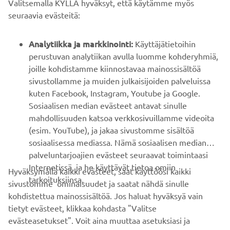
seuraavia evästeitä:
Analytiikka ja markkinointi:
Käyttäjätietoihin
perustuvan analytiikan avulla luomme kohderyhmiä,
joille kohdistamme kiinnostavaa mainossisältöä
sivustollamme ja muiden julkaisijoiden palveluissa
kuten Facebook, Instagram, Youtube ja Google.
Sosiaalisen median evästeet antavat sinulle
mahdollisuuden katsoa verkkosivuillamme videoita
(esim. YouTube), ja jakaa sivustomme sisältöä
sosiaalisessa mediassa. Nämä sosiaalisen median
palveluntarjoajien evästeet seuraavat toimintaasi
Internetissä, ja he käyttävät tietoa omiin
Hyväksymällä kaikki evästeet, saat käyttöösi kaikki
tarkoituksiinsa.
sivustomme ominaisuudet ja saatat nähdä sinulle
kohdistettua mainossisältöä. Jos haluat hyväksyä vain
tietyt evästeet, klikkaa kohdasta "Valitse
evästeasetukset". Voit aina muuttaa asetuksiasi ja
peruuttaa suostumuksesi valitsemalla sivustolla