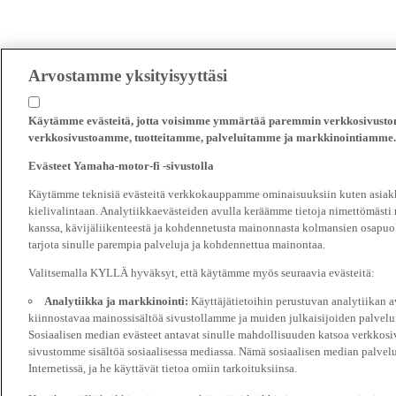
Arvostamme yksityisyyttäsi
Käytämme evästeitä, jotta voisimme ymmärtää paremmin verkkosivustomm
verkkosivustoamme, tuotteitamme, palveluitamme ja markkinointiamme.
Evästeet Yamaha-motor-fi -sivustolla
Käytämme teknisiä evästeitä verkkokauppamme ominaisuuksiin kuten asiakka
kielivalintaan. Analytiikkaevästeiden avulla keräämme tietoja nimettömästi
kanssa, kävijäliikenteestä ja kohdennetusta mainonnasta kolmansien osapuol
tarjota sinulle parempia palveluja ja kohdennettua mainontaa.
Valitsemalla KYLLÄ hyväksyt, että käytämme myös seuraavia evästeitä:
Analytiikka ja markkinointi:
Käyttäjätietoihin perustuvan analytiikan
kiinnostavaa mainossisältöä sivustollamme ja muiden julkaisijoiden palvelu
Sosiaalisen median evästeet antavat sinulle mahdollisuuden katsoa verkkosi
sivustomme sisältöä sosiaalisessa mediassa. Nämä sosiaalisen median palvelu
Internetissä, ja he käyttävät tietoa omiin tarkoituksiinsa.