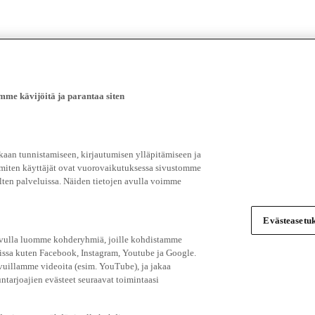
e kävijöitä ja parantaa siten
an tunnistamiseen, kirjautumisen ylläpitämiseen ja
 miten käyttäjät ovat vuorovaikutuksessa sivustomme
ten palveluissa. Näiden tietojen avulla voimme
Evästeasetuk
 avulla luomme kohderyhmiä, joille kohdistamme
issa kuten Facebook, Instagram, Youtube ja Google.
vuillamme videoita (esim. YouTube), ja jakaa
ntarjoajien evästeet seuraavat toimintaasi