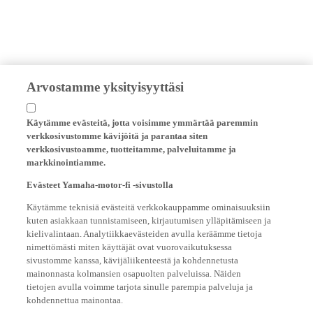
Arvostamme yksityisyyttäsi
Käytämme evästeitä, jotta voisimme ymmärtää paremmin
verkkosivustomme kävijöitä ja parantaa siten
verkkosivustoamme, tuotteitamme, palveluitamme ja
markkinointiamme.
Evästeet Yamaha-motor-fi -sivustolla
Käytämme teknisiä evästeitä verkkokauppamme ominaisuuksiin
kuten asiakkaan tunnistamiseen, kirjautumisen ylläpitämiseen ja
kielivalintaan. Analytiikkaevästeiden avulla keräämme tietoja
nimettömästi miten käyttäjät ovat vuorovaikutuksessa
sivustomme kanssa, kävijäliikenteestä ja kohdennetusta
mainonnasta kolmansien osapuolten palveluissa. Näiden
tietojen avulla voimme tarjota sinulle parempia palveluja ja
kohdennettua mainontaa.