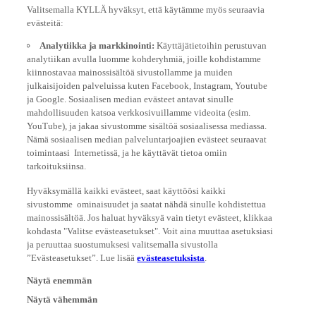
Valitsemalla KYLLÄ hyväksyt, että käytämme myös seuraavia
evästeitä:
Analytiikka ja markkinointi:
Käyttäjätietoihin perustuvan
analytiikan avulla luomme kohderyhmiä, joille kohdistamme
kiinnostavaa mainossisältöä sivustollamme ja muiden
julkaisijoiden palveluissa kuten Facebook, Instagram, Youtube
ja Google. Sosiaalisen median evästeet antavat sinulle
mahdollisuuden katsoa verkkosivuillamme videoita (esim.
YouTube), ja jakaa sivustomme sisältöä sosiaalisessa mediassa.
Nämä sosiaalisen median palveluntarjoajien evästeet seuraavat
toimintaasi Internetissä, ja he käyttävät tietoa omiin
tarkoituksiinsa.
Hyväksymällä kaikki evästeet, saat käyttöösi kaikki
sivustomme ominaisuudet ja saatat nähdä sinulle kohdistettua
mainossisältöä. Jos haluat hyväksyä vain tietyt evästeet, klikkaa
kohdasta "Valitse evästeasetukset". Voit aina muuttaa asetuksiasi
ja peruuttaa suostumuksesi valitsemalla sivustolla
”Evästeasetukset”. Lue lisää
evästeasetuksista
.
Näytä enemmän
Näytä vähemmän