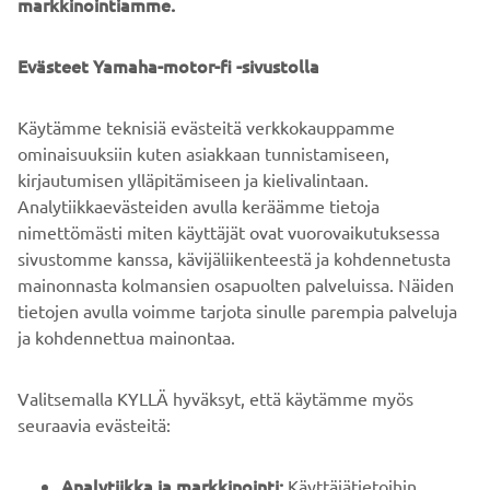
Kelluu veteen pudonneena, lukittuu tarvittaessa. Tämä
markkinointiamme.
kelluva avaimenperä toimii yhdessä vastaanottimen
kanssa suojaten perämoottorisi ECU-yksikköä, jotta vain
Evästeet Yamaha-motor-fi -sivustolla
oikea henkilö voi käynnistää moottorin.
Käytämme teknisiä evästeitä verkkokauppamme
ominaisuuksiin kuten asiakkaan tunnistamiseen,
kirjautumisen ylläpitämiseen ja kielivalintaan.
ETSI LÄHIN JÄLLEENMYYJÄ
Analytiikkaevästeiden avulla keräämme tietoja
nimettömästi miten käyttäjät ovat vuorovaikutuksessa
sivustomme kanssa, kävijäliikenteestä ja kohdennetusta
mainonnasta kolmansien osapuolten palveluissa. Näiden
tietojen avulla voimme tarjota sinulle parempia palveluja
ja kohdennettua mainontaa.
YRITYS
Valitsemalla KYLLÄ hyväksyt, että käytämme myös
B2B
seuraavia evästeitä:
YAMAHA MUUALLA
Analytiikka ja markkinointi:
Käyttäjätietoihin