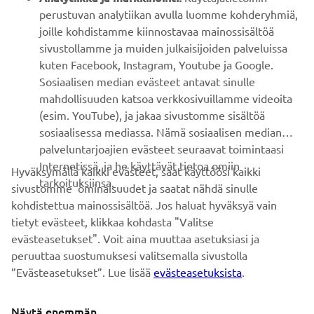
perustuvan analytiikan avulla luomme kohderyhmiä,
joille kohdistamme kiinnostavaa mainossisältöä
ASIAKASTUKI
sivustollamme ja muiden julkaisijoiden palveluissa
kuten Facebook, Instagram, Youtube ja Google.
Sosiaalisen median evästeet antavat sinulle
UUTISKIRJE
mahdollisuuden katsoa verkkosivuillamme videoita
Ole ensimmäinen, joka kuulee uusimmista tarjouksista,
(esim. YouTube), ja jakaa sivustomme sisältöä
erikoistapahtumista, uusista julkaisuista ja paljon muuta...
sosiaalisessa mediassa. Nämä sosiaalisen median
palveluntarjoajien evästeet seuraavat toimintaasi
Internetissä, ja he käyttävät tietoa omiin
Hyväksymällä kaikki evästeet, saat käyttöösi kaikki
tarkoituksiinsa.
sivustomme ominaisuudet ja saatat nähdä sinulle
TILAA
kohdistettua mainossisältöä. Jos haluat hyväksyä vain
tietyt evästeet, klikkaa kohdasta "Valitse
Lue tietosuojakäytäntömme saadaksesi tietää, miten
evästeasetukset". Voit aina muuttaa asetuksiasi ja
käsittelemme henkilötietojasi:
Tietosuoja ja evästeet -sivustolta
peruuttaa suostumuksesi valitsemalla sivustolla
”Evästeasetukset”. Lue lisää
evästeasetuksista
.
Finland (Finnish)
Näytä enemmän