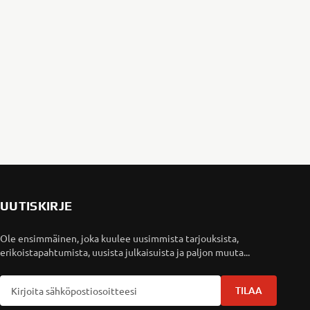
UUTISKIRJE
Ole ensimmäinen, joka kuulee uusimmista tarjouksista,
erikoistapahtumista, uusista julkaisuista ja paljon muuta...
TILAA