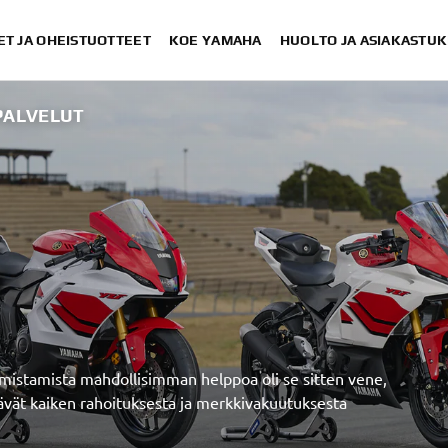
ET JA OHEISTUOTTEET
KOE YAMAHA
HUOLTO JA ASIAKASTUK
PALVELUT
istamista mahdollisimman helppoa oli se sitten vene,
ävät kaiken rahoituksesta ja merkkivakuutuksesta