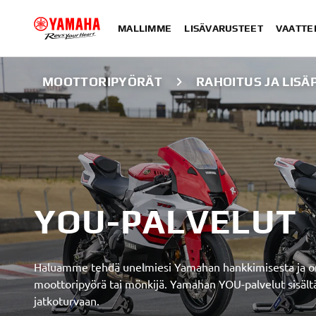
MALLIMME
LISÄVARUSTEET
VAATTE
MOOTTORIPYÖRÄT
RAHOITUS JA LISÄ
YOU-PALVELUT
Haluamme tehdä unelmiesi Yamahan hankkimisesta ja om
moottoripyörä tai mönkijä. Yamahan YOU-palvelut sisält
jatkoturvaan.