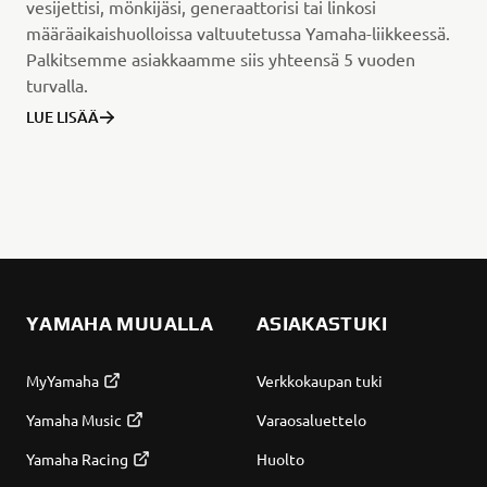
vesijettisi, mönkijäsi, generaattorisi tai linkosi
määräaikaishuolloissa valtuutetussa Yamaha-liikkeessä.
Palkitsemme asiakkaamme siis yhteensä 5 vuoden
turvalla.
LUE LISÄÄ
YAMAHA MUUALLA
ASIAKASTUKI
MyYamaha
Verkkokaupan tuki
Yamaha Music
Varaosaluettelo
Yamaha Racing
Huolto