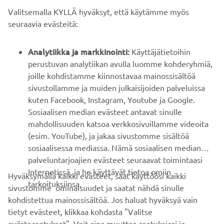
Valitsemalla KYLLÄ hyväksyt, että käytämme myös
B2B
seuraavia evästeitä:
YAMAHA MUUALLA
Analytiikka ja markkinointi:
Käyttäjätietoihin
perustuvan analytiikan avulla luomme kohderyhmiä,
joille kohdistamme kiinnostavaa mainossisältöä
ASIAKASTUKI
sivustollamme ja muiden julkaisijoiden palveluissa
kuten Facebook, Instagram, Youtube ja Google.
Sosiaalisen median evästeet antavat sinulle
UUTISKIRJE
mahdollisuuden katsoa verkkosivuillamme videoita
Ole ensimmäinen, joka kuulee uusimmista tarjouksista,
(esim. YouTube), ja jakaa sivustomme sisältöä
erikoistapahtumista, uusista julkaisuista ja paljon muuta...
sosiaalisessa mediassa. Nämä sosiaalisen median
palveluntarjoajien evästeet seuraavat toimintaasi
Internetissä, ja he käyttävät tietoa omiin
Hyväksymällä kaikki evästeet, saat käyttöösi kaikki
tarkoituksiinsa.
sivustomme ominaisuudet ja saatat nähdä sinulle
TILAA
kohdistettua mainossisältöä. Jos haluat hyväksyä vain
tietyt evästeet, klikkaa kohdasta "Valitse
Lue tietosuojakäytäntömme saadaksesi tietää, miten
evästeasetukset". Voit aina muuttaa asetuksiasi ja