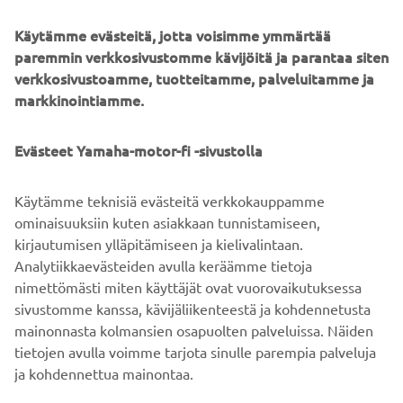
Käytämme evästeitä, jotta voisimme ymmärtää
paremmin verkkosivustomme kävijöitä ja parantaa siten
verkkosivustoamme, tuotteitamme, palveluitamme ja
markkinointiamme.
YOU Finance -rahoitus on saatavilla valtuutetuissa
Yamaha-liikkeissä niin uusiin kuin käytettyihin
Evästeet Yamaha-motor-fi -sivustolla
rekisteröitäviin Yamaha-tuotteisiin. Rahoitus voidaan
tehdä kaikkiin rekisteröitäviin Yamaha-tuotteisiin, kuten
moottoripyöriin, vesijetteihin, moottorikelkkoihin ja
Käytämme teknisiä evästeitä verkkokauppamme
yhteistyökumppaneiden veneisiin.
ominaisuuksiin kuten asiakkaan tunnistamiseen,
kirjautumisen ylläpitämiseen ja kielivalintaan.
LÖYDÄ LÄHIN JÄLLEENMYYJÄSI »
Analytiikkaevästeiden avulla keräämme tietoja
nimettömästi miten käyttäjät ovat vuorovaikutuksessa
sivustomme kanssa, kävijäliikenteestä ja kohdennetusta
mainonnasta kolmansien osapuolten palveluissa. Näiden
tietojen avulla voimme tarjota sinulle parempia palveluja
ja kohdennettua mainontaa.
YRITYS