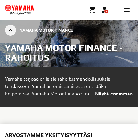
YAMAHA MOTOR FINANCE
YAMAHA MOTOR FINANCE -
RAHOITUS
Yamaha tarjoaa erilaisia rahoitusmahdollisuuksia
tehdäkseen Yamahan omistamisesta entistäkin
Näytä enemmän
helpompaa. Yamaha Motor Finance -ra
...
YAMAHA MOTOR FINANCE -
ARVOSTAMME YKSITYISYYTTÄSI
RAHOITUS