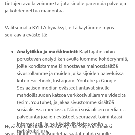
tietojen avulla voimme tarjota sinulle parempia palveluja
ja kohdennettua mainontaa.
YRITYS
Valitsemalla KYLLÄ hyväksyt, että käytämme myös
B2B
seuraavia evästeitä:
YAMAHA MUUALLA
Analytiikka ja markkinointi:
Käyttäjätietoihin
perustuvan analytiikan avulla luomme kohderyhmiä,
joille kohdistamme kiinnostavaa mainossisältöä
ASIAKASTUKI
sivustollamme ja muiden julkaisijoiden palveluissa
kuten Facebook, Instagram, Youtube ja Google.
Sosiaalisen median evästeet antavat sinulle
UUTISKIRJE
mahdollisuuden katsoa verkkosivuillamme videoita
Ole ensimmäinen, joka kuulee uusimmista tarjouksista,
(esim. YouTube), ja jakaa sivustomme sisältöä
erikoistapahtumista, uusista julkaisuista ja paljon muuta...
sosiaalisessa mediassa. Nämä sosiaalisen median
palveluntarjoajien evästeet seuraavat toimintaasi
Internetissä, ja he käyttävät tietoa omiin
Hyväksymällä kaikki evästeet, saat käyttöösi kaikki
tarkoituksiinsa.
sivustomme ominaisuudet ja saatat nähdä sinulle