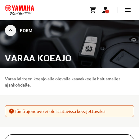
FORM
VARAA KOEAJO
Varaa laitteen koeajo alla olevalla kaavakkeella haluamallesi
ajankohdalle.
Tämä ajoneuvo ei ole saatavissa koeajettavaksi