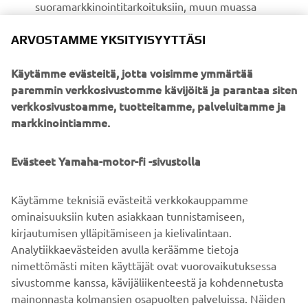
suoramarkkinointitarkoituksiin, muun muassa
tuotteisiin ja palveluihin liittyvien tietojen
ARVOSTAMME YKSITYISYYTTÄSI
lähettämiseen minulle, asiakasprofiilin
muodostamiseen (esim. data-analytiikan avulla) ja
Käytämme evästeitä, jotta voisimme ymmärtää
henkilökohtaiseen asiakassuhteiden hoitamiseen,
paremmin verkkosivustomme kävijöitä ja parantaa siten
johon sisältyvät muun muassa uutiskirjeet,
verkkosivustoamme, tuotteitamme, palveluitamme ja
erikoistarjoukset, kutsut tapahtumiin (koeajot ja
markkinointiamme.
messut).
Evästeet Yamaha-motor-fi -sivustolla
Jos haluat perua aiemmin antamasi markkinointiluvan,
voit tehdä sen
MyYamaha-palvelussasi.
Käytämme teknisiä evästeitä verkkokauppamme
Jatkamalla vahvistat lukeneesi tietosuojakäytännön.
ominaisuuksiin kuten asiakkaan tunnistamiseen,
kirjautumisen ylläpitämiseen ja kielivalintaan.
Analytiikkaevästeiden avulla keräämme tietoja
VARAA KOEAJO
nimettömästi miten käyttäjät ovat vuorovaikutuksessa
sivustomme kanssa, kävijäliikenteestä ja kohdennetusta
mainonnasta kolmansien osapuolten palveluissa. Näiden