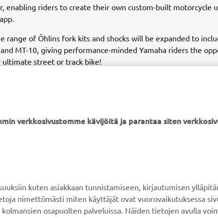
r, enabling riders to create their own custom-built motorcycle 
app.
e range of Öhlins fork kits and shocks will be expanded to incl
 and MT-10, giving performance-minded Yamaha riders the oppo
 ultimate street or track bike!
min verkkosivustomme kävijöitä ja parantaa siten verkkos
YAMAHA MUUALLA
ASIAKASTUKI
MyYamaha
Verkkokaupan tuki
ksiin kuten asiakkaan tunnistamiseen, kirjautumisen ylläpitä
Yamaha Music
Varaosaluettelo
tietoja nimettömästi miten käyttäjät ovat vuorovaikutuksessa s
 kolmansien osapuolten palveluissa. Näiden tietojen avulla voi
Yamaha Racing
Huolto