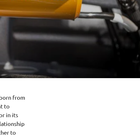
 born from
t to
r in its
lationship
ther to