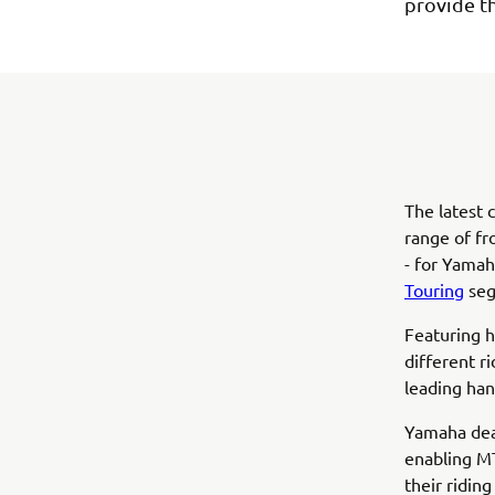
provide th
The latest 
range of fro
- for Yamah
Touring
seg
Featuring hi
different r
leading han
Yamaha deal
enabling MT
their ridin