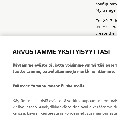
configurato
My Garage 
For 2017 th
R1, YZF-R6
create their
ARVOSTAMME YKSITYISYYTTÄSI
Käytämme evästeitä, jotta voisimme ymmärtää parem
tuotteitamme, palveluitamme ja markkinointiamme.
YRITYS
B2B
Evästeet Yamaha-motor-fi -sivustolla
Tietoa meistä
Sähköpyöräjärjestelmät
Käytämme teknisiä evästeitä verkkokauppamme ominaisuu
Uutiset
Viranomaiset
kielivalintaan. Analytiikkaevästeiden avulla keräämme 
kanssa, kävijäliikenteestä ja kohdennetusta mainonnasta
Tapahtumat
Golfkentät