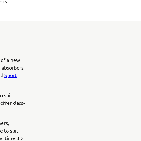
ers.
 of a new
ck absorbers
nd
Sport
o suit
offer class-
mers,
e to suit
eal time 3D