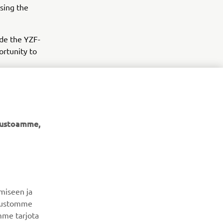
using the
ude the YZF-
rtunity to
ivustoamme,
UUTISKIRJE
Ole ensimmäinen, joka kuulee uusimmista tarjouksista,
erikoistapahtumista, uusista julkaisuista ja paljon muuta...
miseen ja
ivustomme
mme tarjota
TILAA