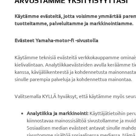
ARVOSTAMME YKSITYISYYTTÄSI
Käytämme evästeitä, jotta voisimme ymmärtää parem
tuotteitamme, palveluitamme ja markkinointiamme.
YRITYS
B2B
Evästeet Yamaha-motor-fi -sivustolla
Tietoa meistä
Sähköpyöräjärjestelmät
Käytämme teknisiä evästeitä verkkokauppamme ominaisuu
Uutiset
Viranomaiset
kielivalintaan. Analytiikkaevästeiden avulla keräämme 
kanssa, kävijäliikenteestä ja kohdennetusta mainonnasta
Tapahtumat
Golfkentät
sinulle parempia palveluja ja kohdennettua mainontaa.
Press
Pelastustoimi
Esitteet
Autokoulut
Valitsemalla KYLLÄ hyväksyt, että käytämme myös seura
Työskentely Yamahalla
Robotics
Analytiikka ja markkinointi:
Käyttäjätietoihin pe
Ryhdy jälleenmyyjäksi
Kumppanuudet
kiinnostavaa mainossisältöä sivustollamme ja muide
Ihmisoikeuskäytäntö
Teknistä tietoa
Sosiaalisen median evästeet antavat sinulle mahdo
riippumattomille
sivustomme sisältöä sosiaalisessa mediassa. Nämä 