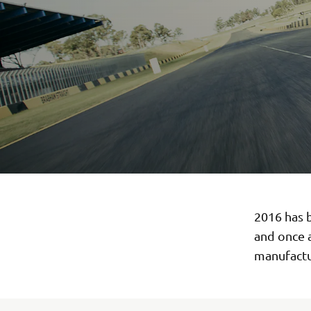
2016 has b
and once a
manufactu