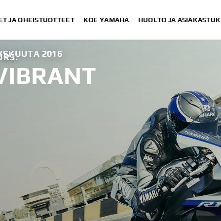
ET JA OHEISTUOTTEET
KOE YAMAHA
HUOLTO JA ASIAKASTUK
YYSKUUTA 2016
URS.
VIBRANT