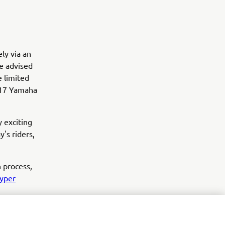
ly via an
e advised
e limited
2017 Yamaha
 exciting
's riders,
n process,
yper