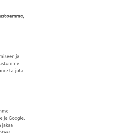
ivustoamme,
UUTISKIRJE
Ole ensimmäinen, joka kuulee uusimmista tarjouksista,
erikoistapahtumista, uusista julkaisuista ja paljon muuta...
miseen ja
ivustomme
mme tarjota
TILAA
Lue tietosuojakäytäntömme saadaksesi tietää, miten
käsittelemme henkilötietojasi:
Tietosuoja ja evästeet -
sivustolta
amme
e ja Google.
 jakaa
ntaasi