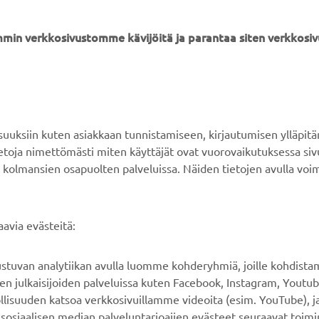
min verkkosivustomme kävijöitä ja parantaa siten verkkos
YAMAHA MUUALLA
ASIAKASTUKI
MyYamaha
Verkkokaupan tuki
ksiin kuten asiakkaan tunnistamiseen, kirjautumisen ylläpitä
Yamaha Music
Varaosaluettelo
tietoja nimettömästi miten käyttäjät ovat vuorovaikutuksessa s
 kolmansien osapuolten palveluissa. Näiden tietojen avulla voi
Yamaha Racing
Huolto
Yamaha Motor Global
Jälleenmyyjähaku
Mobiilisovellukset
Paristojätteen
avia evästeitä:
käsittelystä
rustuvan analytiikan avulla luomme kohderyhmiä, joille kohdist
n julkaisijoiden palveluissa kuten Facebook, Instagram, Youtub
llisuuden katsoa verkkosivuillamme videoita (esim. YouTube), ja
sosiaalisen median palveluntarjoajien evästeet seuraavat toimi