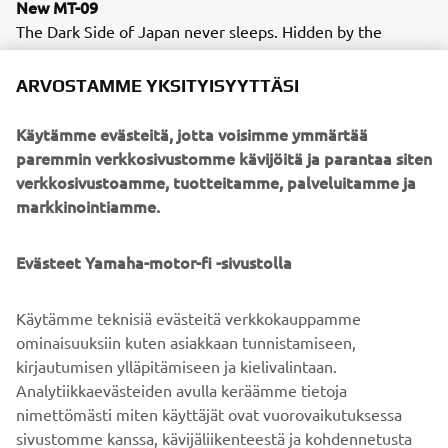
New MT-09
The Dark Side of Japan never sleeps. Hidden by the
infinite darkness, a dynamic force has evolved. With both
of its eyes wide open, this seminal Hyper Naked is
ARVOSTAMME YKSITYISYYTTÄSI
destined to see beyond the Dark Side of Japan. Featuring
menacing new twin-eye LED headlights and a dynamic
Käytämme evästeitä, jotta voisimme ymmärtää
new style, as well as an A&S clutch and advanced
paremmin verkkosivustomme kävijöitä ja parantaa siten
electronics, the new MT-09 is ready to uphold the MT
verkkosivustoamme, tuotteitamme, palveluitamme ja
family's honour.
markkinointiamme.
New MT-10 SP
Evästeet Yamaha-motor-fi -sivustolla
For 2017 Yamaha are transferring the most advanced YZF-
R1M supersport technology across to the Hyper Naked
segment. Featuring Öhlins Electronic Racing Suspension
Käytämme teknisiä evästeitä verkkokauppamme
(ERS), Thin Film Transistor (TFT) instrumentation and
ominaisuuksiin kuten asiakkaan tunnistamiseen,
dedicated colouring, the new MT-10 SP represents the
kirjautumisen ylläpitämiseen ja kielivalintaan.
ultimate expression of power, control and aggression.
Analytiikkaevästeiden avulla keräämme tietoja
nimettömästi miten käyttäjät ovat vuorovaikutuksessa
sivustomme kanssa, kävijäliikenteestä ja kohdennetusta