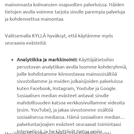
mainonnasta kolmansien osapuolten palveluissa. Näiden
tietojen avulla voimme tarjota sinulle parempia palveluja
ja kohdennettua mainontaa.
YRITYS
Valitsemalla KYLLÄ hyväksyt, että käytämme myös
B2B
seuraavia evästeitä:
YAMAHA MUUALLA
Analytiikka ja markkinointi:
Käyttäjätietoihin
perustuvan analytiikan avulla luomme kohderyhmiä,
joille kohdistamme kiinnostavaa mainossisältöä
ASIAKASTUKI
sivustollamme ja muiden julkaisijoiden palveluissa
kuten Facebook, Instagram, Youtube ja Google.
Sosiaalisen median evästeet antavat sinulle
UUTISKIRJE
mahdollisuuden katsoa verkkosivuillamme videoita
Ole ensimmäinen, joka kuulee uusimmista tarjouksista,
(esim. YouTube), ja jakaa sivustomme sisältöä
erikoistapahtumista, uusista julkaisuista ja paljon muuta...
sosiaalisessa mediassa. Nämä sosiaalisen median
palveluntarjoajien evästeet seuraavat toimintaasi
Internetissä, ja he käyttävät tietoa omiin
Hyväksymällä kaikki evästeet, saat käyttöösi kaikki