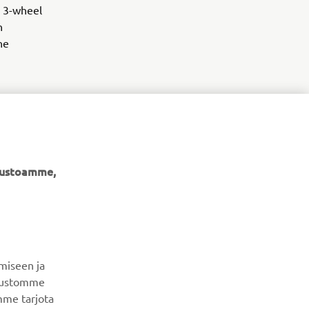
e 3-wheel
n
he
ivustoamme,
UUTISKIRJE
Ole ensimmäinen, joka kuulee uusimmista tarjouksista,
erikoistapahtumista, uusista julkaisuista ja paljon muuta...
miseen ja
ivustomme
mme tarjota
TILAA