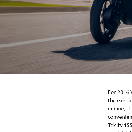
For 2016 
the existi
engine, th
convenienc
Tricity 15