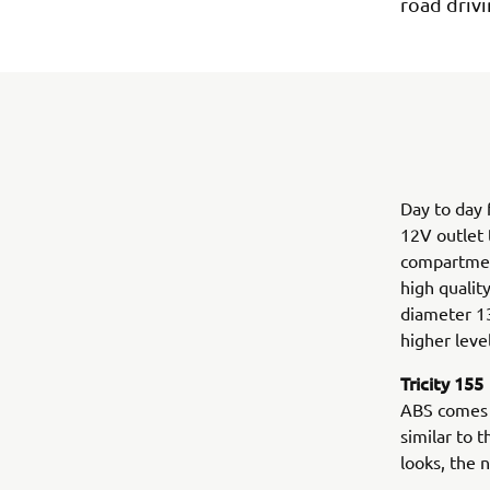
road drivi
Day to day f
12V outlet 
compartment
high qualit
diameter 13
higher leve
Tricity 155
ABS comes a
similar to 
looks, the 