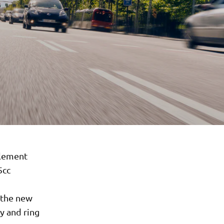
plement
5cc
 the new
y and ring