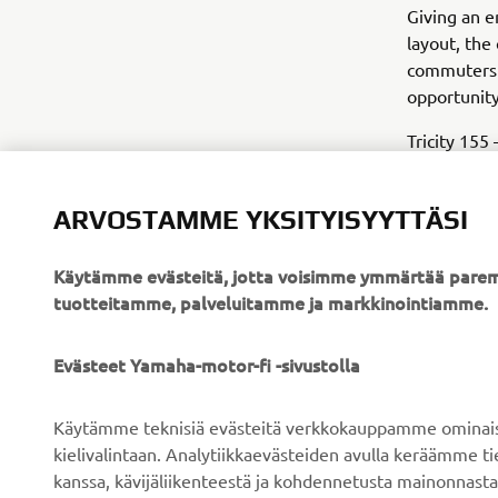
Giving an e
layout, the
commuters 
opportunity
Tricity 155
ARVOSTAMME YKSITYISYYTTÄSI
Käytämme evästeitä, jotta voisimme ymmärtää parem
tuotteitamme, palveluitamme ja markkinointiamme.
YRITYS
B2B
Evästeet Yamaha-motor-fi -sivustolla
Tietoa meistä
Sähköpyöräjärjestelmät
Käytämme teknisiä evästeitä verkkokauppamme ominaisuu
Uutiset
Viranomaiset
kielivalintaan. Analytiikkaevästeiden avulla keräämme 
kanssa, kävijäliikenteestä ja kohdennetusta mainonnasta
Tapahtumat
Golfkentät