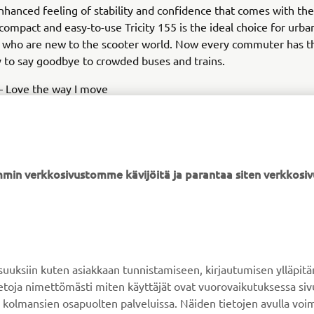
nhanced feeling of stability and confidence that comes with th
 compact and easy-to-use Tricity 155 is the ideal choice for urba
who are new to the scooter world. Now every commuter has t
 to say goodbye to crowded buses and trains.
 – Love the way I move
min verkkosivustomme kävijöitä ja parantaa siten verkkos
YAMAHA MUUALLA
ASIAKASTUKI
MyYamaha
Verkkokaupan tuki
ksiin kuten asiakkaan tunnistamiseen, kirjautumisen ylläpitä
Yamaha Music
Varaosaluettelo
tietoja nimettömästi miten käyttäjät ovat vuorovaikutuksessa s
 kolmansien osapuolten palveluissa. Näiden tietojen avulla voi
Yamaha Racing
Huolto