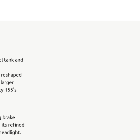
el tank and
A reshaped
 larger
ty 155's
g brake
 its refined
headlight.