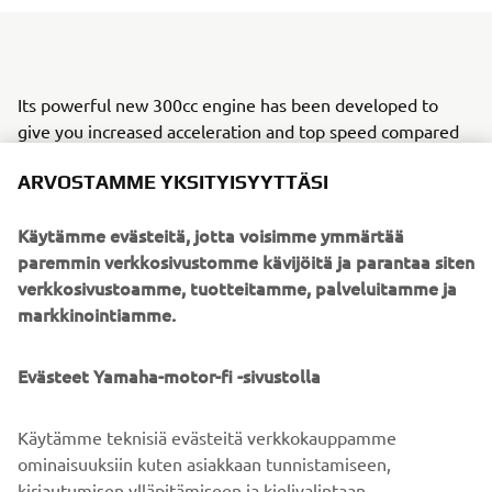
Its powerful new 300cc engine has been developed to
give you increased acceleration and top speed compared
to the current 250cc model. And Yamaha's advanced Blue
ARVOSTAMME YKSITYISYYTTÄSI
Core technology helps to make this one of the most fuel
efficient engines in its class.
Käytämme evästeitä, jotta voisimme ymmärtää
Motorcycle-style double clamp front forks and the new
paremmin verkkosivustomme kävijöitä ja parantaa siten
chassis give class leading handling to the new X-MAX 300
verkkosivustoamme, tuotteitamme, palveluitamme ja
model, as well as comfort to ensure weekday functionality
markkinointiamme.
with weekend fun.
Evästeet Yamaha-motor-fi -sivustolla
Equipped with a Traction Control System, huge underseat
storage for 2 full-face helmets (and more) and a Smart
Key keyless ignition, this premium sport scooter
Käytämme teknisiä evästeitä verkkokauppamme
reinforces Yamaha's position as the leading brand in the
ominaisuuksiin kuten asiakkaan tunnistamiseen,
sport scooter segment. Yamaha Sport Scooters – Nothing
kirjautumisen ylläpitämiseen ja kielivalintaan.