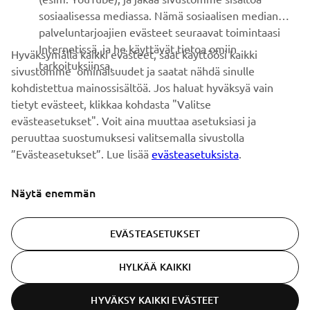
erikoistapahtumista, uusista julkaisuista ja paljon muuta...
sosiaalisessa mediassa. Nämä sosiaalisen median
palveluntarjoajien evästeet seuraavat toimintaasi
Internetissä, ja he käyttävät tietoa omiin
Hyväksymällä kaikki evästeet, saat käyttöösi kaikki
tarkoituksiinsa.
sivustomme ominaisuudet ja saatat nähdä sinulle
TILAA
kohdistettua mainossisältöä. Jos haluat hyväksyä vain
tietyt evästeet, klikkaa kohdasta "Valitse
Lue tietosuojakäytäntömme saadaksesi tietää, miten
evästeasetukset". Voit aina muuttaa asetuksiasi ja
käsittelemme henkilötietojasi:
Tietosuoja ja evästeet -sivustolta
peruuttaa suostumuksesi valitsemalla sivustolla
”Evästeasetukset”. Lue lisää
evästeasetuksista
.
Finland (Finnish)
Näytä enemmän
EVÄSTEASETUKSET
© Copyright - 2026 Yamaha Motor Europe N.V. - All Rights
HYLKÄÄ KAIKKI
Reserved
HYVÄKSY KAIKKI EVÄSTEET