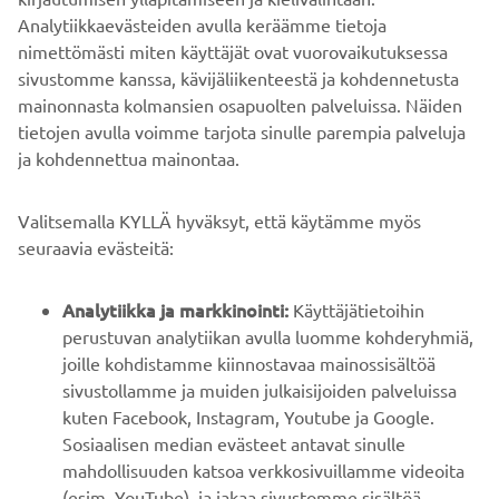
but the MAX.
Analytiikkaevästeiden avulla keräämme tietoja
nimettömästi miten käyttäjät ovat vuorovaikutuksessa
sivustomme kanssa, kävijäliikenteestä ja kohdennetusta
mainonnasta kolmansien osapuolten palveluissa. Näiden
tietojen avulla voimme tarjota sinulle parempia palveluja
ja kohdennettua mainontaa.
YRITYS
Valitsemalla KYLLÄ hyväksyt, että käytämme myös
B2B
seuraavia evästeitä:
YAMAHA MUUALLA
Analytiikka ja markkinointi:
Käyttäjätietoihin
perustuvan analytiikan avulla luomme kohderyhmiä,
joille kohdistamme kiinnostavaa mainossisältöä
ASIAKASTUKI
sivustollamme ja muiden julkaisijoiden palveluissa
kuten Facebook, Instagram, Youtube ja Google.
Sosiaalisen median evästeet antavat sinulle
UUTISKIRJE
mahdollisuuden katsoa verkkosivuillamme videoita
Ole ensimmäinen, joka kuulee uusimmista tarjouksista,
(esim. YouTube), ja jakaa sivustomme sisältöä