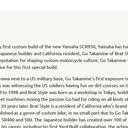
y first custom build of the new Yamaha SCR950, Yamaha has tu
apanese builder and California resident, Go Takamine of Brat St
eputation for shaping custom motorcycle culture, Go Takamine
ce for this first special build.
nawa next to a US military base, Go Takamine's first exposure t
 was witnessing the US soldiers having fun on dirt courses on t
d to 1998 and Brat Style was born as a workshop in Tokyo, build
et machines mixing the passion Go had for riding on all kinds of
20 years later Brat Style is a resident of California who's brand
blished as a genre of custom bike, in no small part due to Go T
e SR400 and 500. The Japanese builder has created over 100 of 
 his career, including his first Yard Built collaboration, the achin