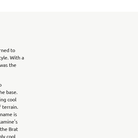
rned to
yle. With a
 was the
o
he base.
ing cool
 terrain.
 name is
akamine's
the Brat
gly cool