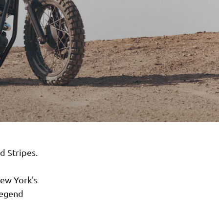
nd Stripes.
New York's
legend