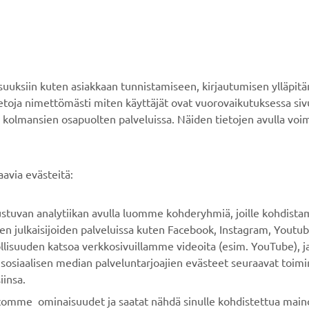
YAMAHA MUUALLA
ASIAKASTUKI
MyYamaha
Verkkokaupan tuki
ksiin kuten asiakkaan tunnistamiseen, kirjautumisen ylläpitä
Yamaha Music
Varaosaluettelo
tietoja nimettömästi miten käyttäjät ovat vuorovaikutuksessa s
 kolmansien osapuolten palveluissa. Näiden tietojen avulla voi
Yamaha Racing
Huolto
Yamaha Motor Global
Jälleenmyyjähaku
Mobiilisovellukset
Paristojätteen
avia evästeitä:
käsittelystä
rustuvan analytiikan avulla luomme kohderyhmiä, joille kohdist
n julkaisijoiden palveluissa kuten Facebook, Instagram, Youtub
llisuuden katsoa verkkosivuillamme videoita (esim. YouTube), ja
sosiaalisen median palveluntarjoajien evästeet seuraavat toimi
iinsa.
ustomme ominaisuudet ja saatat nähdä sinulle kohdistettua maino