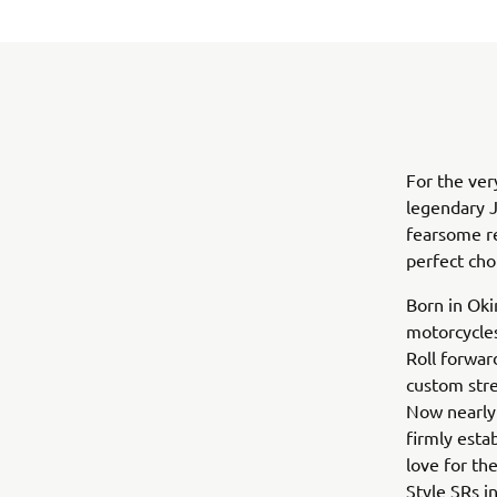
For the ver
legendary J
fearsome r
perfect choi
Born in Oki
motorcycles
Roll forwar
custom stre
Now nearly 
firmly esta
love for th
Style SRs in