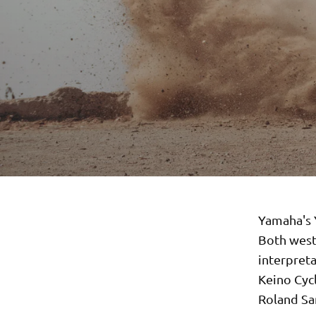
Yamaha's Y
Both west
interpret
Keino Cyc
Roland San