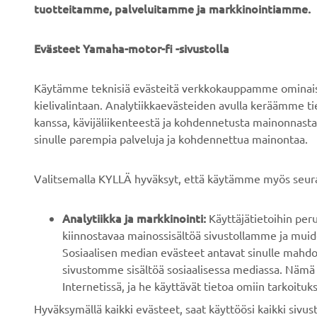
tuotteitamme, palveluitamme ja markkinointiamme.
YRITYS
B2B
Evästeet Yamaha-motor-fi -sivustolla
Tietoa meistä
Sähköpyöräjärjestelmät
Käytämme teknisiä evästeitä verkkokauppamme ominaisuu
Uutiset
Viranomaiset
kielivalintaan. Analytiikkaevästeiden avulla keräämme 
kanssa, kävijäliikenteestä ja kohdennetusta mainonnasta
Tapahtumat
Golfkentät
sinulle parempia palveluja ja kohdennettua mainontaa.
Press
Pelastustoimi
Esitteet
Autokoulut
Valitsemalla KYLLÄ hyväksyt, että käytämme myös seura
Työskentely Yamahalla
Robotics
Analytiikka ja markkinointi:
Käyttäjätietoihin pe
Ryhdy jälleenmyyjäksi
Kumppanuudet
kiinnostavaa mainossisältöä sivustollamme ja muide
Ihmisoikeuskäytäntö
Teknistä tietoa
Sosiaalisen median evästeet antavat sinulle mahdo
riippumattomille
sivustomme sisältöä sosiaalisessa mediassa. Nämä 
Kestävän kehityksen
korjaamoille
Internetissä, ja he käyttävät tietoa omiin tarkoituks
peruskäytännöt
Hyväksymällä kaikki evästeet, saat käyttöösi kaikki siv
Yamalube Safety Data