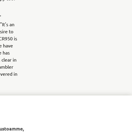
"
It's an
sire to
CR950 is
we have
e has
 clear in
rambler
ivered in
ivustoamme,