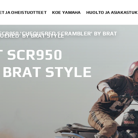
ET JA OHEISTUOTTEET
KOE YAMAHA
HUOLTO JA ASIAKASTUK
 SCR950 'CHEQUERED SCRAMBLER' BY BRAT
UERED' BY BRAT STYLE
T SCR950
 BRAT STYLE