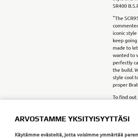
SR400 B.S.
"The SCR950
commented Y
iconic style
keep going
made to let
wanted to w
perfectly ca
the build. 
style cool 
proper Brat
To find out
ARVOSTAMME YKSITYISYYTTÄSI
Käytämme evästeitä, jotta voisimme ymmärtää parem