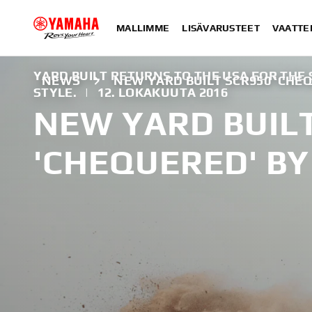
MALLIMME
LISÄVARUSTEET
VAATTE
YARD BUILT RETURNS TO THE USA FOR THE
NEWS
NEW YARD BUILT SCR950 'CHEQ
STYLE.
|
12. LOKAKUUTA 2016
NEW YARD BUIL
'CHEQUERED' BY