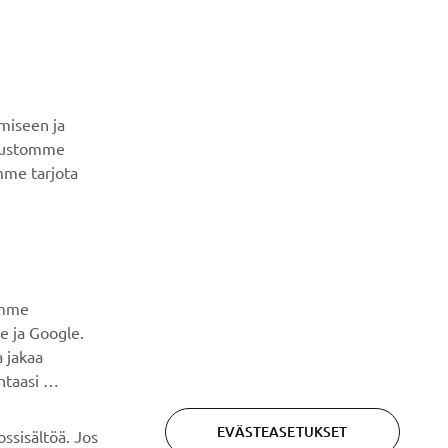
UUTISKIRJE
Ole ensimmäinen, joka kuulee uusimmista tarjouksista,
erikoistapahtumista, uusista julkaisuista ja paljon muuta...
miseen ja
ivustomme
mme tarjota
TILAA
Lue tietosuojakäytäntömme saadaksesi tietää, miten
käsittelemme henkilötietojasi:
Tietosuoja ja evästeet -
sivustolta
amme
e ja Google.
 jakaa
ntaasi
EVÄSTEASETUKSET
ssisältöä. Jos