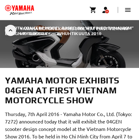
FOURTH CONCEPT MODEL BASED ON “REFINED DYNAMISM”
YAMAHA MOTOR EXHIBITS 04GEN AT FIRST VIETNAM
DESIGN PHILOSOPHY
MOTORCYCLE SHOW
|
2. HUHTIKUUTA 2016
YAMAHA MOTOR EXHIBITS
04GEN AT FIRST VIETNAM
MOTORCYCLE SHOW
Thursday, 7th April 2016 - Yamaha Motor Co., Ltd. (Tokyo:
7272) announced today that it will exhibit the 04GEN
scooter design concept model at the Vietnam Motorcycle
Show 2016. To be held in Ho Chi Minh City from April 7 to