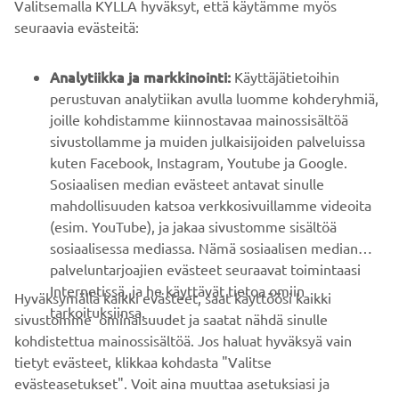
Valitsemalla KYLLÄ hyväksyt, että käytämme myös
B2B
seuraavia evästeitä:
YAMAHA MUUALLA
Analytiikka ja markkinointi:
Käyttäjätietoihin
perustuvan analytiikan avulla luomme kohderyhmiä,
joille kohdistamme kiinnostavaa mainossisältöä
ASIAKASTUKI
sivustollamme ja muiden julkaisijoiden palveluissa
kuten Facebook, Instagram, Youtube ja Google.
Sosiaalisen median evästeet antavat sinulle
UUTISKIRJE
mahdollisuuden katsoa verkkosivuillamme videoita
Ole ensimmäinen, joka kuulee uusimmista tarjouksista,
(esim. YouTube), ja jakaa sivustomme sisältöä
erikoistapahtumista, uusista julkaisuista ja paljon muuta...
sosiaalisessa mediassa. Nämä sosiaalisen median
palveluntarjoajien evästeet seuraavat toimintaasi
Internetissä, ja he käyttävät tietoa omiin
Hyväksymällä kaikki evästeet, saat käyttöösi kaikki
tarkoituksiinsa.
sivustomme ominaisuudet ja saatat nähdä sinulle
TILAA
kohdistettua mainossisältöä. Jos haluat hyväksyä vain
tietyt evästeet, klikkaa kohdasta "Valitse
Lue tietosuojakäytäntömme saadaksesi tietää, miten
evästeasetukset". Voit aina muuttaa asetuksiasi ja
käsittelemme henkilötietojasi:
Tietosuoja ja evästeet -sivustolta