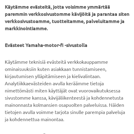
Refined Dynamism as its design philosophy in 2013, and is
Käytämme evästeitä, jotta voisimme ymmärtää
putting energy into developing products that realize the
paremmin verkkosivustomme kävijöitä ja parantaa siten
unique style of Yamaha. Based on this philosophy, Yamaha
verkkosivustoamme, tuotteitamme, palveluitamme ja
Motor has announced three design concepts to date: The
markkinointiamme.
01GEN in 2014, a crossover motorcycle with two wheels at
the front, the 02GEN, an alluring electrically power-
Evästeet Yamaha-motor-fi -sivustolla
assisted wheelchair, also in 2014, and in 2015 the 03GEN,
mobility enhanced by optional colors, materials, and
Käytämme teknisiä evästeitä verkkokauppamme
finishing for the TRICITY.
ominaisuuksiin kuten asiakkaan tunnistamiseen,
Yamaha Motor will continue exhibiting and advancing our
kirjautumisen ylläpitämiseen ja kielivalintaan.
GEN design concept whenever the opportunity arises.
Analytiikkaevästeiden avulla keräämme tietoja
nimettömästi miten käyttäjät ovat vuorovaikutuksessa
sivustomme kanssa, kävijäliikenteestä ja kohdennetusta
mainonnasta kolmansien osapuolten palveluissa. Näiden
tietojen avulla voimme tarjota sinulle parempia palveluja
ja kohdennettua mainontaa.
YRITYS