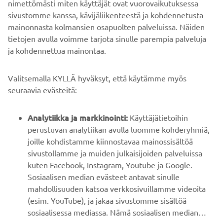
nimettömästi miten käyttäjät ovat vuorovaikutuksessa
sivustomme kanssa, kävijäliikenteestä ja kohdennetusta
mainonnasta kolmansien osapuolten palveluissa. Näiden
tietojen avulla voimme tarjota sinulle parempia palveluja
ja kohdennettua mainontaa.
YRITYS
Valitsemalla KYLLÄ hyväksyt, että käytämme myös
B2B
seuraavia evästeitä:
YAMAHA MUUALLA
Analytiikka ja markkinointi:
Käyttäjätietoihin
perustuvan analytiikan avulla luomme kohderyhmiä,
joille kohdistamme kiinnostavaa mainossisältöä
ASIAKASTUKI
sivustollamme ja muiden julkaisijoiden palveluissa
kuten Facebook, Instagram, Youtube ja Google.
Sosiaalisen median evästeet antavat sinulle
UUTISKIRJE
mahdollisuuden katsoa verkkosivuillamme videoita
Ole ensimmäinen, joka kuulee uusimmista tarjouksista,
(esim. YouTube), ja jakaa sivustomme sisältöä
erikoistapahtumista, uusista julkaisuista ja paljon muuta...
sosiaalisessa mediassa. Nämä sosiaalisen median