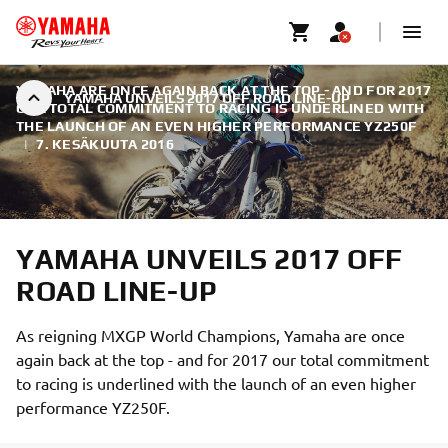
YAMAHA ARE ONCE AGAIN BACK AT THE TOP - AND FOR 2017
YAMAHA UNVEILS 2017 OFF ROAD LINE-UP
OUR TOTAL COMMITMENT TO RACING IS UNDERLINED WITH
THE LAUNCH OF AN EVEN HIGHER PERFORMANCE YZ250F
|
7. KESÄKUUTA 2016
YAMAHA UNVEILS 2017 OFF
ROAD LINE-UP
As reigning MXGP World Champions, Yamaha are once
again back at the top - and for 2017 our total commitment
to racing is underlined with the launch of an even higher
performance YZ250F.