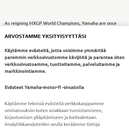
As reigning MXGP World Champions, Yamaha are once
again back at the top - and for 2017 our total commitment
ARVOSTAMME YKSITYISYYTTÄSI
to racing is underlined with the launch of an even higher
performance YZ250F.
Käytämme evästeitä, jotta voisimme ymmärtää
Equipped with a newly designed reverse cylinder head,
paremmin verkkosivustomme kävijöitä ja parantaa siten
this innovative motocross bike delivers increased pulling
verkkosivustoamme, tuotteitamme, palveluitamme ja
power and improved acceleration. Benefitting from
markkinointiamme.
refined handling and suspension for 2017 - together with
slicker-shifting transmission and improved braking - the
Evästeet Yamaha-motor-fi -sivustolla
YZ250F is the clear choice for amateurs and professionals.
With detail changes and new graphics for every YZ-F and
Käytämme teknisiä evästeitä verkkokauppamme
YZ motocross bike and both WR-F enduro models, the
ominaisuuksiin kuten asiakkaan tunnistamiseen,
2017 Yamaha Off Road range gives all riders the chance to
kirjautumisen ylläpitämiseen ja kielivalintaan.
experience factory performance with Yamaha quality.
Analytiikkaevästeiden avulla keräämme tietoja